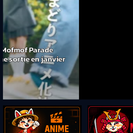
ACTUS
La bande-annonce finale de Star W
Presents – The Ninth Jedi est enfi
À quelques jours de sa sortie, Lucasfilm a dévoilé 
Wars: Visions Presents – The Ninth Jedi, la toute pre
l'anthologie Star Wars: Visions. Cette ultime vidéo o
combats au sabre laser, des nouveaux personnages e
fans dans cette nouvelle production animée. Contr
épisodes indépendants de Star Wars: Visions, The N