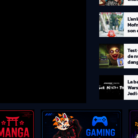
The
L’an
Mofm
son 
2027
Test 
de n
ars: Visions
n disponible
La b
la bande-annonce finale de Star
Wars
mière série dérivée de
Jedi
ffre un aperçu plus détaillé des
t de l'aventure qui attend les
airement aux précédents
inth […]