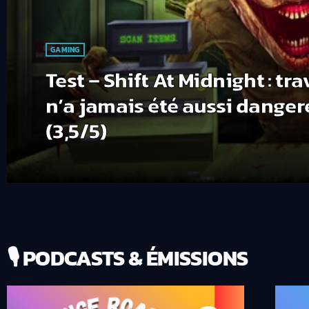
GAMING
Test – Shift At Midnight : tra
n’a jamais été aussi dangereux 
(3,5/5)
🎙️ PODCASTS & ÉMISSIONS