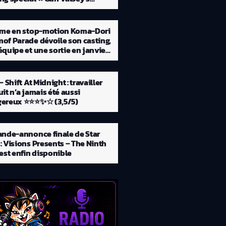
me »
ime en stop-motion Koma-Dori
of Parade dévoile son casting,
équipe et une sortie en janvier
– Shift At Midnight : travailler
uit n’a jamais été aussi
dangereux ⭐⭐⭐✨☆ (3,5/5)
ande-annonce finale de Star
: Visions Presents – The Ninth
 est enfin disponible