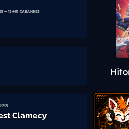
ES — 13440 CABANNES
Hito
500)
est Clamecy