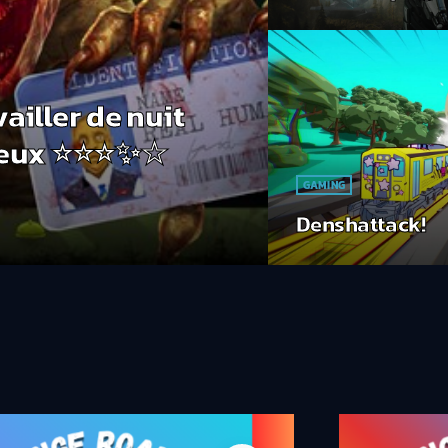
vailler de nuit
⭐⭐⭐✨☆
GAMING
Denshattack!