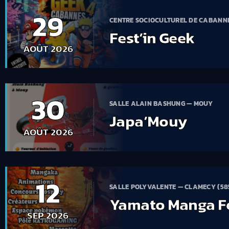
29
CENTRE SOCIOCULTUREL DE CABANN
Fest’in Geek
AOÛT 2026
30
SALLE ALAIN BASHUNG — MOUY
Japa’Mouy
AOÛT 2026
12
SALLE POLYVALENTE — CLAMECY (58
Yamato Manga F
SEP 2026