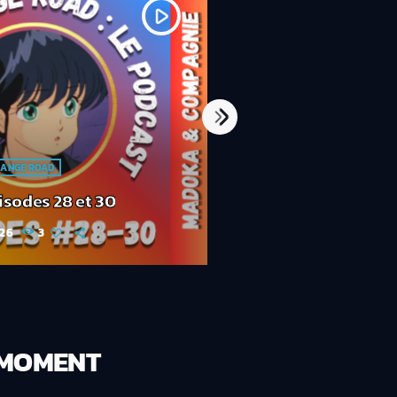
play_arrow
BABURU バブル
RANGE ROAD
Baburu バブル Su
isodes 26 et 27
: Kimagure O
れオレンジ☆ロ
26
3
21/07/2026
8
today
E MOMENT