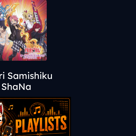
ri Samishiku
ShaNa