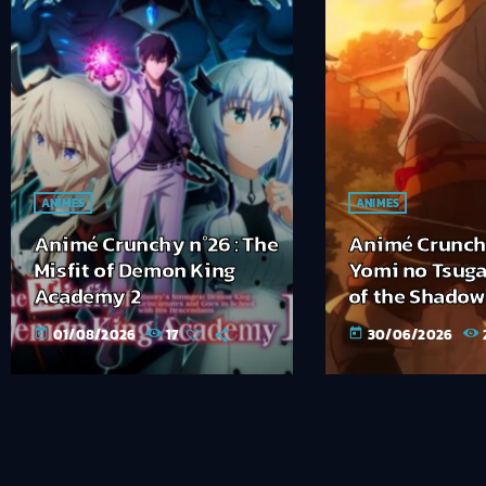
ANIMES
ANIMES
Animé Crunchy n°26 : The
Animé Crunchy
Misfit of Demon King
Yomi no Tsug
Academy 2
of the Shado
01/08/2026
17
30/06/2026
today
today