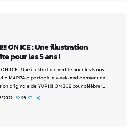
à l'aventure ? » ; […]
!!! ON ICE : Une illustration
ite pour les 5 ans !
 ON ICE : Une illustration inédite pour les 5 ans !
dio MAPPA a partagé le week-end dernier une
ation originale de YURI!!! ON ICE pour célébrer
q ans de la série. On peut y retrouver les
2/2022
93
nages en plein entraînement, sans oublier le
u masque ! A ce jour , Toujours aucune date pour
te ! https://www.youtube.com/watch?
DXWrL5EuQ