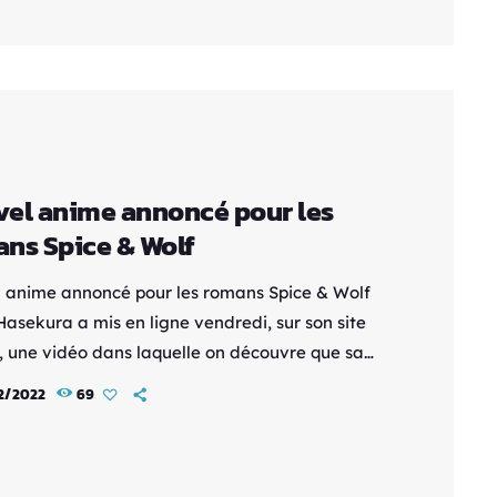
e Dake ja Muri ja ne?~. C'est la première fois en
que le titre va être porter sous ce format ; et le
o proposé sera une histoire originale signée
ra en personne. Le […]
el anime annoncé pour les
ns Spice & Wolf
 anime annoncé pour les romans Spice & Wolf
Hasekura a mis en ligne vendredi, sur son site
el, une vidéo dans laquelle on découvre que sa
e light novels Spice & Wolf allait être adaptée
2/2022
69
e. On ignore pour l'instant si ce projet sera une
 un remake, ou une œuvre originale, mais on peut
 phrase suivante : « Devrions-nous une fois encore