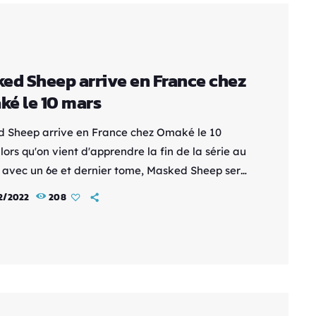
ed Sheep arrive en France chez
é le 10 mars
 Sheep arrive en France chez Omaké le 10
ors qu'on vient d'apprendre la fin de la série au
 avec un 6e et dernier tome, Masked Sheep sera
uvrir en France via les éditions Omaké. Le
2/2022
208
r volume est annoncé au 10 mars. C'est à
e Funaki (voir son compte Twitter) que nous
thriller, et sa première série, publié au Japon
janvier 2019. Sa sérialisation s'est suivie dans
 […]