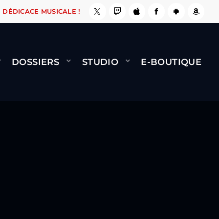
 ÇA LE FAIT !
NAMI
BERNARD MINET - FLY (
DÉDICACE MUSICALE !
DOSSIERS
STUDIO
E-BOUTIQUE