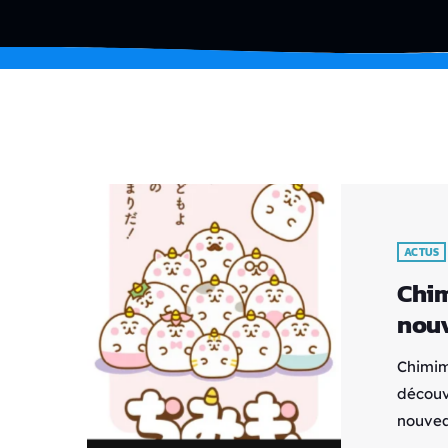
ACTUS
Chim
nouv
Chimim
découvr
nouvea
Mamiko