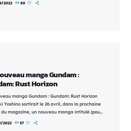
2/2022
69
 dans le rôle de Mei Onigami Junichi
 dans le rôle de Jigoku-san Ai Kakuma dans le
 Hazuki Onigami L'anime sortira en juillet
in. Cette « comédie qui fait chaud au cœur »
 Chimimo, un démon qui peut changer
rence et qui […]
nouveau manga Gundam :
am: Rust Horizon
veau manga Gundam : Gundam: Rust Horizon
i Yoshino sortirait le 26 avril, dans la prochaine
n du magazine, un nouveau manga intitulé (pour
ant) Kidô Senshi Gundam: Rust Horizon. Yoshino
2/2022
57
 scripts, et Kenichi Terada aux illustrations. Ce