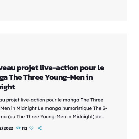
se déroulera au cours de la Guerre d'Un An
ile Suit Gundam, au moment où Garma meurt
 disparaît. Pour rappel, l'auteur a sorti en
 dernier, sur le site Manga Cross des
s Akita […]
eau projet live-action pour le
a The Three Young-Men in
ight
u projet live-action pour le manga The Three
Men in Midnight Le manga humoristique The 3-
ma (ou The Three Young-Men in Midnight) de
Hing Ishiharava de nouveau être porté au
2/2022
112
 live-action sous le titre The 3 Meisama