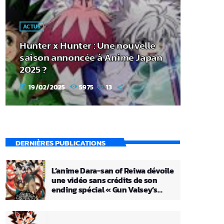
ACTUS
Hunter x Hunter : Une nouvelle
saison annoncée à Anime Japan
2025 ?
19/02/2025
5975
13
today
DERNIÈRES PUBLICATIONS
L’anime Dara-san of Reiwa dévoile
une vidéo sans crédits de son
ending spécial « Gun Valsey’s
Theme »