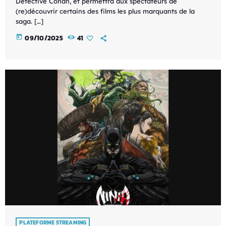
Detective Conan, et permettra aux spectateurs de
(re)découvrir certains des films les plus marquants de la
saga. […]
today
09/10/2025
41
PLATEFORME STREAMING