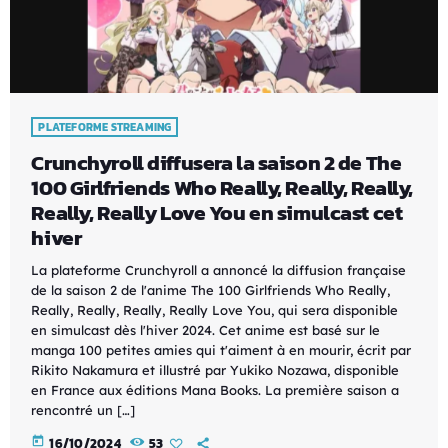
PLATEFORME STREAMING
Crunchyroll diffusera la saison 2 de The
100 Girlfriends Who Really, Really, Really,
Really, Really Love You en simulcast cet
hiver
La plateforme Crunchyroll a annoncé la diffusion française
de la saison 2 de l'anime The 100 Girlfriends Who Really,
Really, Really, Really, Really Love You, qui sera disponible
en simulcast dès l'hiver 2024. Cet anime est basé sur le
manga 100 petites amies qui t'aiment à en mourir, écrit par
Rikito Nakamura et illustré par Yukiko Nozawa, disponible
en France aux éditions Mana Books. La première saison a
rencontré un […]
today
16/10/2024
53