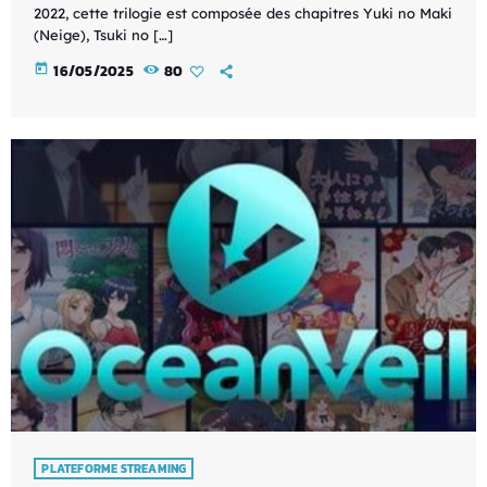
2022, cette trilogie est composée des chapitres Yuki no Maki
(Neige), Tsuki no […]
today
16/05/2025
80
PLATEFORME STREAMING