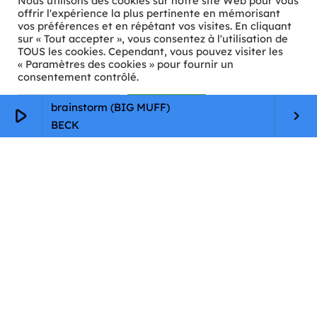
Nous utilisons des cookies sur notre site Web pour vous
Générative pour le sous-titrage et le sous-titrage codé.
offrir l'expérience la plus pertinente en mémorisant
Cette initiative s'inscrit dans un effort global visant à
vos préférences et en répétant vos visites. En cliquant
optimiser les processus de traduction afin de permettre la
sur « Tout accepter », vous consentez à l'utilisation de
TOUS les cookies. Cependant, vous pouvez visiter les
sortie plus rapide de séries sous-titrées dans un plus grand
« Paramètres des cookies » pour fournir un
[…]
consentement contrôlé.
today
28/02/2024
53
Paramètres Cookie
Tout accepter
brainstorm (BIG MUFF)
play_arrow
keyboard_arrow_right
BECK