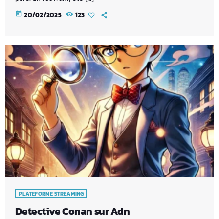
today
20/02/2025
123
PLATEFORME STREAMING
Detective Conan sur Adn