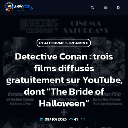
play_arrow
search
menu
PLATEFORME STREAMING
Detective Conan : trois
films diffusés
gratuitement sur YouTube,
dont “The Bride of
Halloween”
09/10/2025
41
today