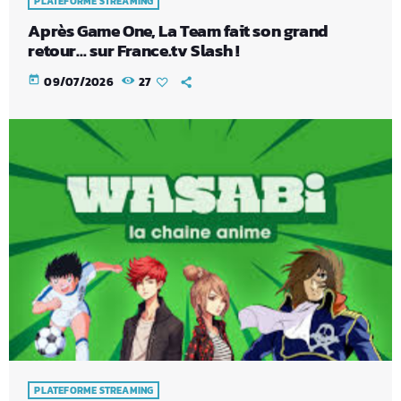
PLATEFORME STREAMING
Après Game One, La Team fait son grand
retour… sur France.tv Slash !
today
09/07/2026
27
PLATEFORME STREAMING