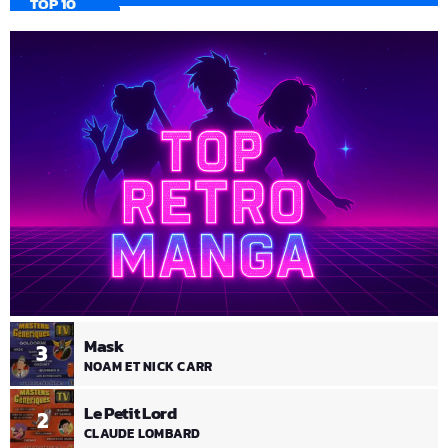
TOP 10
Mask
3
NOAM ET NICK CARR
Le Petit Lord
2
CLAUDE LOMBARD