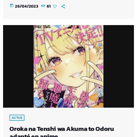
today
26/04/2023
61
ACTUS
Oroka na Tenshi wa Akuma to Odoru
adapté en anime