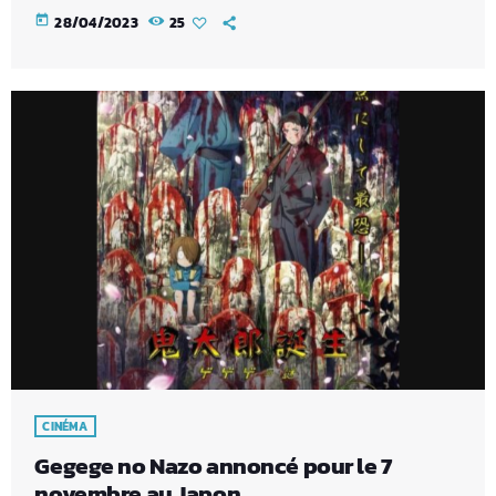
today
28/04/2023
25
CINÉMA
Gegege no Nazo annoncé pour le 7
novembre au Japon