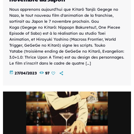
Nous apprenons aujourd'hui que Kitarô Tanjô: Gegege no
Nazo, le tout nouveau film d'animation de la franchise,
sortirait au Japon le 7 novembre prochain. Gou
Koga (Gegege no Kitarô: Nippopn Bakuretsu!!, One Piecee
Episode of Sabo) est à la réalisation au studio Toei
Animation, et Hiroyuki Yoshino (Macross Frontier, World
Trigger, GeGeGe no Kitarō) signe les scripts. Touko
Yatabe (troisième ending de GeGeGe no Kitarô, Evangelion:
3.0+1.0: Thrice Upon A Time) est au design des personnages.
Le film s'inscrit dans le cadre de quatre […]
today
27/04/2023
97