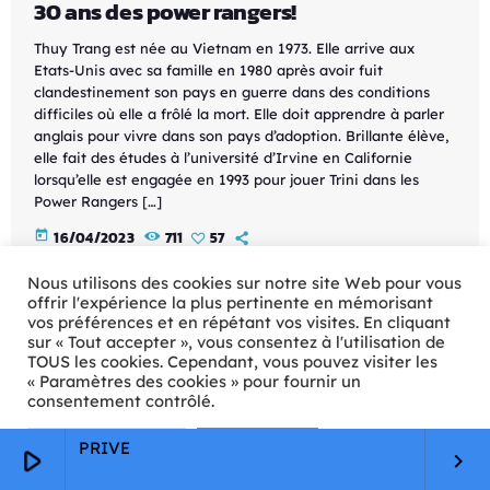
30 ans des power rangers!
Thuy Trang est née au Vietnam en 1973. Elle arrive aux
Etats-Unis avec sa famille en 1980 après avoir fuit
clandestinement son pays en guerre dans des conditions
difficiles où elle a frôlé la mort. Elle doit apprendre à parler
anglais pour vivre dans son pays d’adoption. Brillante élève,
elle fait des études à l’université d’Irvine en Californie
lorsqu’elle est engagée en 1993 pour jouer Trini dans les
Power Rangers […]
today
16/04/2023
711
57
Nous utilisons des cookies sur notre site Web pour vous
offrir l'expérience la plus pertinente en mémorisant
vos préférences et en répétant vos visites. En cliquant
sur « Tout accepter », vous consentez à l'utilisation de
TOUS les cookies. Cependant, vous pouvez visiter les
« Paramètres des cookies » pour fournir un
consentement contrôlé.
Paramètres Cookie
Tout accepter
PRIVE
play_arrow
keyboard_arrow_right