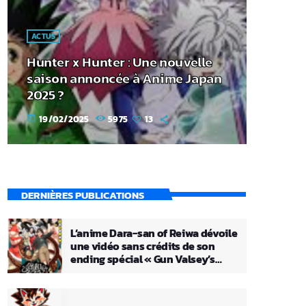
ACTUS
Hunter x Hunter : Une nouvelle
saison annoncée à Anime Japan
2025 ?
19/02/2025
5975
13
today
DERNIÈRES PUBLICATIONS
L’anime Dara-san of Reiwa dévoile
une vidéo sans crédits de son
ending spécial « Gun Valsey’s
Theme »