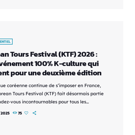
 née en 2025 Lancé en 2025, le Yamato Manga
t né d’une envie simple mais forte : créer un
le lieu de […]
ENTIEL
an Tours Festival (KTF) 2026 :
vénement 100% K-culture qui
ent pour une deuxième édition
ue coréenne continue de s’imposer en France,
orean Tours Festival (KTF) fait désormais partie
ndez-vous incontournables pour tous les
nnés de K-culture. Après une première édition
/2025
75
e, l’événement revient en 2026 pour une
me édition très attendue, toujours au Palais des
s de Tours. Un festival entièrement dédié à la