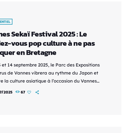
ENTIEL
es Sekaï Festival 2025 : Le
ez-vous pop culture à ne pas
uer en Bretagne
 et 14 septembre 2025, le Parc des Expositions
rus de Vannes vibrera au rythme du Japon et
e la culture asiatique à l’occasion du Vannes
Festival. Ce grand rendez-vous devenu
7/2025
67
ournable revient pour une nouvelle édition pleine
prises, de passion et de partage autour des
s manga, jeux vidéo, cosplay, K-Pop et traditions
s. Un festival né de la passion Tout a
ncé […]