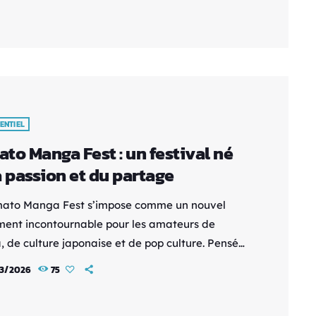
éma fantastique et de la pop culture à travers
imations immersives, des concours cosplay, des
s rétro-gaming, des tournois, des
trations artistiques […]
ENTIEL
to Manga Fest : un festival né
a passion et du partage
ato Manga Fest s’impose comme un nouvel
ent incontournable pour les amateurs de
 de culture japonaise et de pop culture. Pensé
un rendez-vous convivial, accessible et
3/2026
75
énérationnel, ce salon met avant tout l’accent
 rencontre, la découverte et la bonne humeur. Un