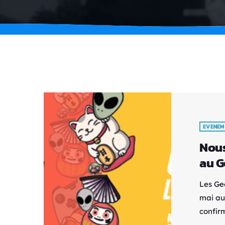
EVENEM
Nous
au G
Les Gee
mai au 
confir
rendez