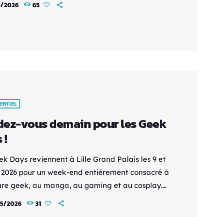
5/2026
65
, de jeux vidéo et de culture geek en général.
on de cette année avait une énergie particulière,
ois chaleureuse, dynamique et riche en
tres, avec une ambiance qui mélangeait
tement découverte, […]
ENTIEL
ez-vous demain pour les Geek
 !
ek Days reviennent à Lille Grand Palais les 9 et
 2026 pour un week-end entièrement consacré à
ture geek, au manga, au gaming et au cosplay.
 deux jours, les visiteurs pourront découvrir de
5/2026
31
x univers inspirés des jeux vidéo, des séries,