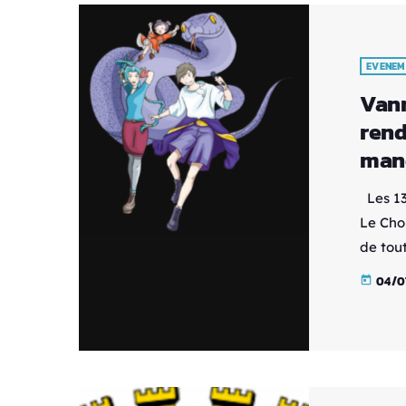
EVENEM
Vann
rend
manq
Les 13
Le Cho
de tout
Sekaï 
04/0
today
incont
de sur
univer
nippone
comme