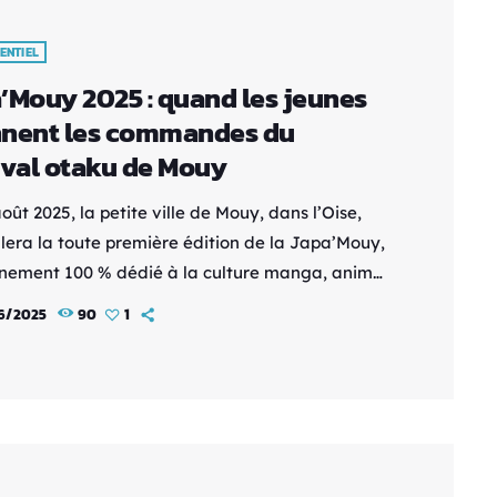
ENTIEL
’Mouy 2025 : quand les jeunes
nent les commandes du
ival otaku de Mouy
oût 2025, la petite ville de Mouy, dans l’Oise,
llera la toute première édition de la Japa’Mouy,
nement 100 % dédié à la culture manga, anime,
et pop culture japonaise. Et la particularité de
6/2025
90
1
tival ne s’arrête pas à sa programmation
que : ce sont les jeunes eux-mêmes qui en sont
tiateurs, à travers le dynamique Conseil
pal des Jeunes (CMJ). Nous sommes allés […]