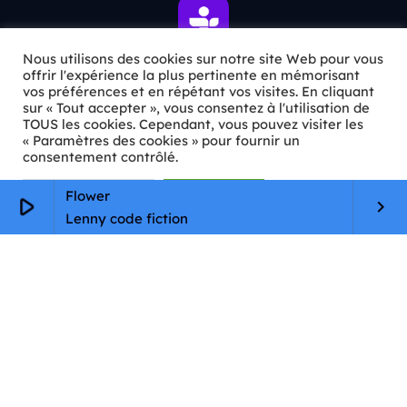
Nous utilisons des cookies sur notre site Web pour vous
offrir l'expérience la plus pertinente en mémorisant
vos préférences et en répétant vos visites. En cliquant
ℹ️ INFOS PRATIQUES
sur « Tout accepter », vous consentez à l'utilisation de
TOUS les cookies. Cependant, vous pouvez visiter les
« Paramètres des cookies » pour fournir un
✉️
Contact
consentement contrôlé.
🦊
Qui sommes-nous ?
Paramètres Cookie
Tout accepter
Flower
play_arrow
keyboard_arrow_right
📄
Mentions légales
Lenny code fiction
🔒
Confidentialité
🛡️
RGPD
Copyright © 2026 Animkids. Tous droits réservés.