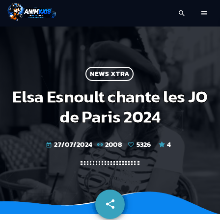
search
menu
NEWS XTRA
Elsa Esnoult chante les JO
de Paris 2024
27/07/2024
2008
5326
4
today
share
email
5326