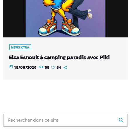
NEWS XTRA
Elsa Esnoult à camping paradis avec Piki
today
18/06/2026
68
34
search