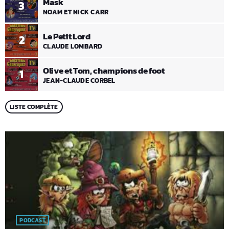
Mask
3
NOAM ET NICK CARR
Le Petit Lord
2
CLAUDE LOMBARD
Olive et Tom, champions de foot
1
JEAN-CLAUDE CORBEL
LISTE COMPLÈTE
PODCAST