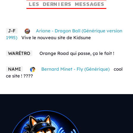
L
E
S
D
E
R
N
I
E
R
S
M
E
S
S
A
G
E
S
J-F
Ariane - Dragon Ball (Générique version
1995)
Vive le nouveau site de Kidsune
WARÉTRO
Orange Road qui passe, ça le fait !
NAMI
Bernard Minet - Fly (Générique)
cool
ce site ! ????