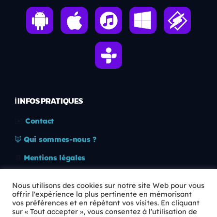
ℹ️ INFOS PRATIQUES
✉️
Contact
🦊
Qui sommes-nous ?
📄
Mentions légales
🔒
Confidentialité
Nous utilisons des cookies sur notre site Web pour vous
offrir l'expérience la plus pertinente en mémorisant
🛡️
RGPD
vos préférences et en répétant vos visites. En cliquant
sur « Tout accepter », vous consentez à l'utilisation de
Copyright © 2026 Animkids. Tous droits réservés.