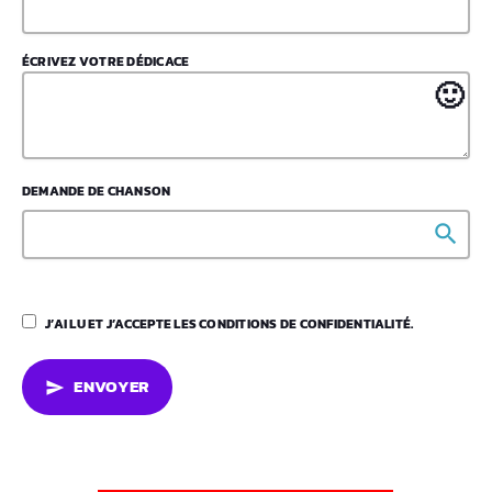
ÉCRIVEZ VOTRE DÉDICACE
🙂
DEMANDE DE CHANSON
search
J’AI LU ET J’ACCEPTE LES CONDITIONS DE CONFIDENTIALITÉ.
ENVOYER
send