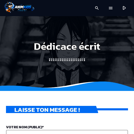
play_arrow
search
menu
Dédicace écrit
LAISSE TON MESSAGE !
VOTRE NOM (PUBLIC)*