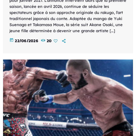
pour janvier 2027. L’annonce intervient alors que la première
saison, lancée en avril 2026, continue de séduire les
spectateurs grâce à son approche originale du rakugo, l’art
traditionnel japonais du conte. Adaptée du manga de Yuki
Suenaga et Takamasa Moue, la série suit Akane Osaki, une
jeune fille déterminée à devenir une grande artiste […]
today
22/06/2026
20