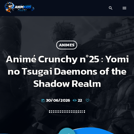
search
menu
ANIMES
Animé Crunchy n°25 : Yomi
no Tsugai Daemons of the
Shadow Realm
30/06/2026
22
today