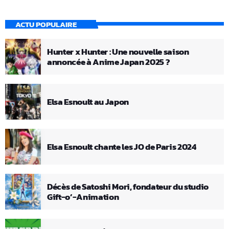
ACTU POPULAIRE
Hunter x Hunter : Une nouvelle saison
annoncée à Anime Japan 2025 ?
Elsa Esnoult au Japon
Elsa Esnoult chante les JO de Paris 2024
Décès de Satoshi Mori, fondateur du studio
Gift-o’-Animation