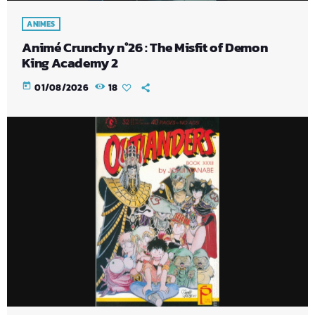
ANIMES
Animé Crunchy n°26 : The Misfit of Demon
King Academy 2
today
01/08/2026
18