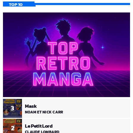
TOP 10
Mask
3
NOAM ET NICK CARR
Le Petit Lord
2
CLAUDE LOMBARD