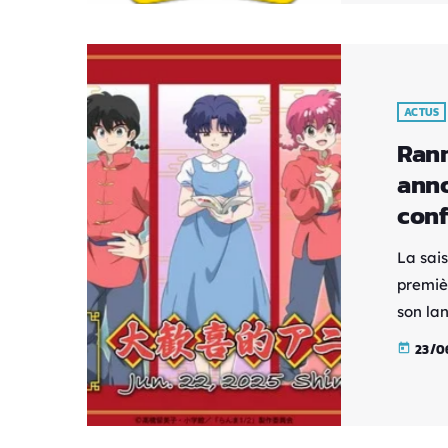
Munici
ACTUS
Ranm
anno
conf
La sai
premiè
son la
attend
23/0
today
Rumiko
modern
origin
nouvel