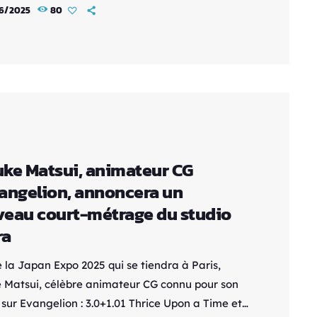
r disponibles sur la plateforme. Synopsis : Nous
6/2025
80
 en 1878. Dans la ville basse de Tokyo, Kaoru
nte un vagabond qu’elle prend pour Battosai le
Hélas, il y a méprise. Pourtant, un assassin sévit
e depuis quelque temps.
//youtu.be/V83Kxuvt9Jc […]
ke Matsui, animateur CG
angelion, annoncera un
eau court-métrage du studio
ra
 la Japan Expo 2025 qui se tiendra à Paris,
 Matsui, célèbre animateur CG connu pour son
 sur Evangelion : 3.0+1.01 Thrice Upon a Time et