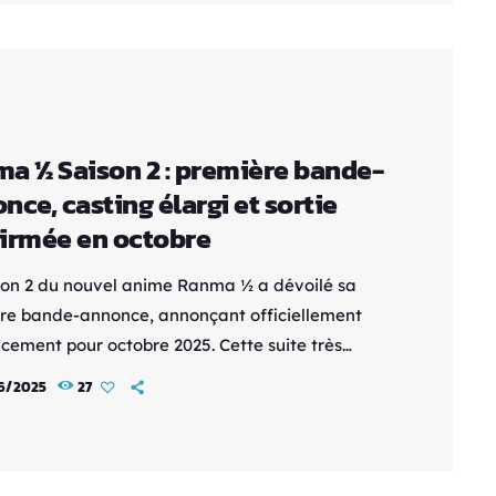
pal des Jeunes (CMJ). Nous sommes allés […]
a ½ Saison 2 : première bande-
nce, casting élargi et sortie
irmée en octobre
son 2 du nouvel anime Ranma ½ a dévoilé sa
re bande-annonce, annonçant officiellement
ncement pour octobre 2025. Cette suite très
ue continue d’adapter le célèbre manga de
6/2025
27
 Takahashi, avec une direction artistique
isée tout en respectant l’esprit de l’œuvre
ale. On découvre notamment dans cette
le vidéo l’arrivée de personnages cultes comme