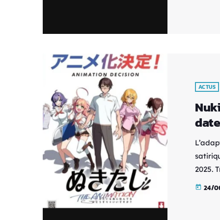
suite 
rôle ap
Yasuyu
par Pa
ACTUS
Nuki
date
L’adap
satiriq
2025. T
niveau
24/0
today
diffusi
explici