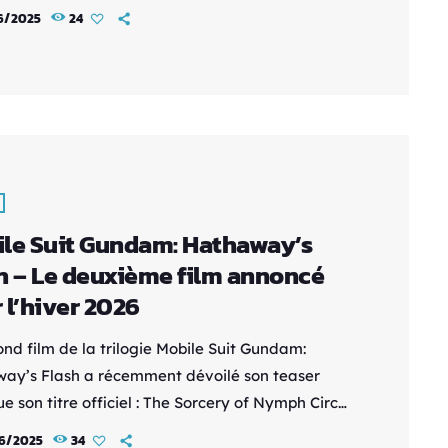
amen Rider, présentera un nouveau court-
6/2025
24
e d’animation produit par le studio Khara.
annonce est très attendue par les fans
ation japonaise, car Matsui est reconnu pour son
 et son implication dans des projets majeurs de
ation. Le court-métrage […]
le Suit Gundam: Hathaway’s
h – Le deuxième film annoncé
 l’hiver 2026
ond film de la trilogie Mobile Suit Gundam:
ay’s Flash a récemment dévoilé son teaser
ue son titre officiel : The Sorcery of Nymph Circe.
ie est prévue pour l’hiver 2026 au Japon. Cette
6/2025
34