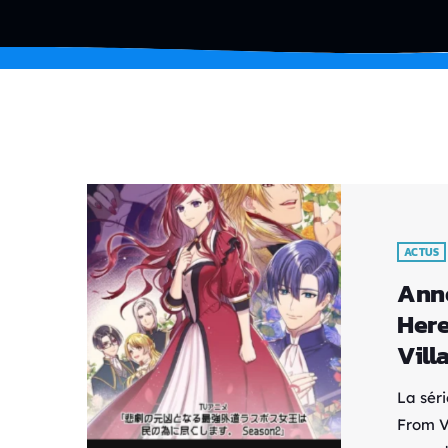
ACTUS
Anno
Here
Vill
La sér
From V