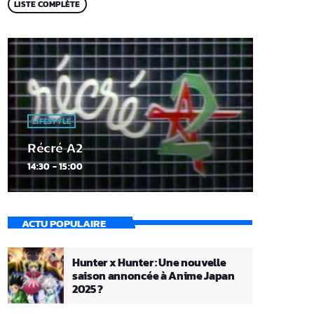
LISTE COMPLÈTE
LIFESTYLE
Récré A2
14:30 - 15:00
ACTU POPULAIRE
Hunter x Hunter : Une nouvelle
saison annoncée à Anime Japan
2025 ?