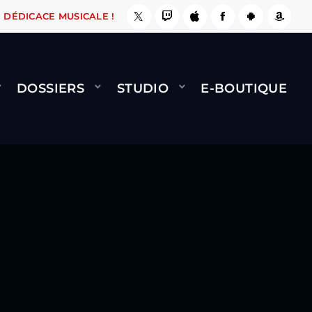
, ÇA LE FAIT !
NAMI
BERNARD MINET - FLY 
DÉDICACE MUSICALE !
DOSSIERS
STUDIO
E-BOUTIQUE