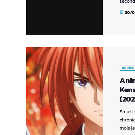
seconde
2025 vi
30/0
today
fans d
populai
femme 
incarn
boss”, 
ANIMES
Anim
Kens
(202
Salut l
chroni
mois je