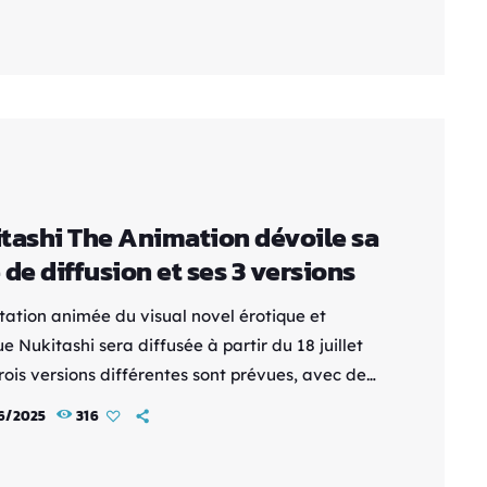
est réalisée par Shukou Murase, qui reprend son
rès le premier film, avec un scénario signé
ki Mutou. Le design des personnages est assuré
blo Uchida, Naoyuki Onda et Shigeki […]
tashi The Animation dévoile sa
 de diffusion et ses 3 versions
tation animée du visual novel érotique et
ue Nukitashi sera diffusée à partir du 18 juillet
rois versions différentes sont prévues, avec des
x de censure adaptés à chaque type de
6/2025
316
on. La version "Seiran Island" sera la plus
te et diffusée sur la chaîne AT-X ainsi que dans