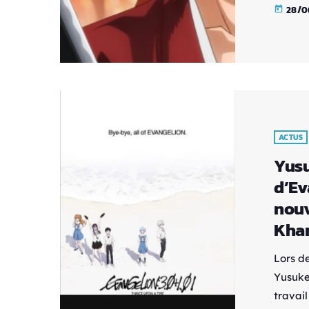
de cœu
28/0
today
sommes
confro
tueur. 
en vill
https:
ACTUS
Yusu
d’Ev
nouv
Kha
Lors de
Yusuke
travail