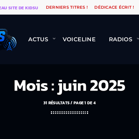
ITE DE KIDSUNE
WARÉTRO
ORANGE ROAD QUI PASSE
DERNIERS TITRES !
DÉDICACE ÉCRIT !
ACTUS
VOICELINE
RADIOS
Mois : juin 2025
31 RÉSULTATS / PAGE 1 DE 4