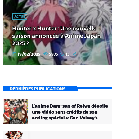
ACTUS
Hunter x Hunter : Une nouvelle
saison annoncée à Anime Japan
2025 ?
19/02/2025
5975
13
today
DERNIÈRES PUBLICATIONS
L’anime Dara-san of Reiwa dévoile
une vidéo sans crédits de son
ending spécial « Gun Valsey’s
Theme »