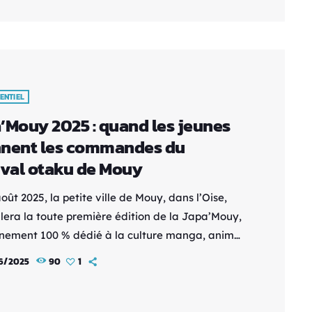
u-Ray. Une version modérée est prévue pour le
ing sur les plateformes en ligne, tandis qu’une
n fortement censurée […]
ENTIEL
’Mouy 2025 : quand les jeunes
nent les commandes du
ival otaku de Mouy
oût 2025, la petite ville de Mouy, dans l’Oise,
llera la toute première édition de la Japa’Mouy,
nement 100 % dédié à la culture manga, anime,
et pop culture japonaise. Et la particularité de
6/2025
90
1
tival ne s’arrête pas à sa programmation
que : ce sont les jeunes eux-mêmes qui en sont
tiateurs, à travers le dynamique Conseil