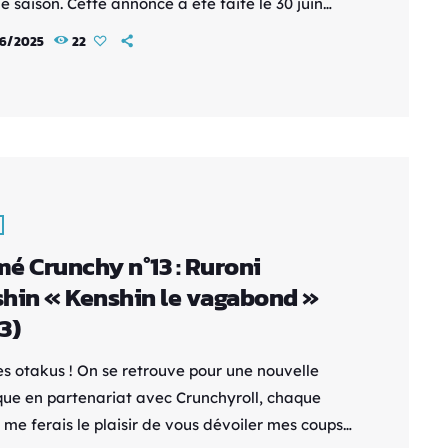
 saison. Cette annonce a été faite le 30 juin
a le site officiel de l’anime, ravissant ainsi les
6/2025
22
e cette adaptation inspirée des romans légers
res. L’histoire suit Pride Royal Ivy, une jeune
réincarnée dans un monde fantasy où elle
e la dernière grande antagoniste, la “dernière
[…]
é Crunchy n°13 : Ruroni
hin « Kenshin le vagabond »
3)
es otakus ! On se retrouve pour une nouvelle
que en partenariat avec Crunchyroll, chaque
 me ferais le plaisir de vous dévoiler mes coups