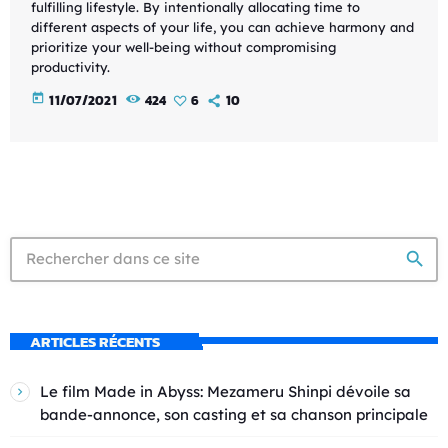
fulfilling lifestyle. By intentionally allocating time to
different aspects of your life, you can achieve harmony and
prioritize your well-being without compromising
productivity.
today
11/07/2021
424
6
10
search
ARTICLES RÉCENTS
Le film Made in Abyss: Mezameru Shinpi dévoile sa
bande-annonce, son casting et sa chanson principale