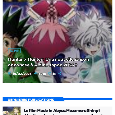
ACTUS
Hunter x Hunter : Une nouvelle saison
annoncée à Anime Japan 2025 ?
today
19/02/2025
5976
13
DERNIÈRES PUBLICATIONS
Le film Made in Abyss: Mezameru Shinpi