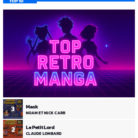
TOP 10
Mask
3
NOAM ET NICK CARR
Le Petit Lord
2
CLAUDE LOMBARD