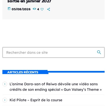
sortie en janvier 2027
today
05/08/2026
4
search
ARTICLES RÉCENTS
L’anime Dara-san of Reiwa dévoile une vidéo sans
crédits de son ending spécial « Gun Valsey’s Theme »
Kid Pilote – Esprit de la course