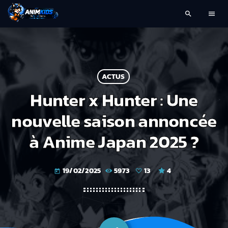
search
menu
ACTUS
Hunter x Hunter : Une
nouvelle saison annoncée
à Anime Japan 2025 ?
19/02/2025
5973
13
4
today