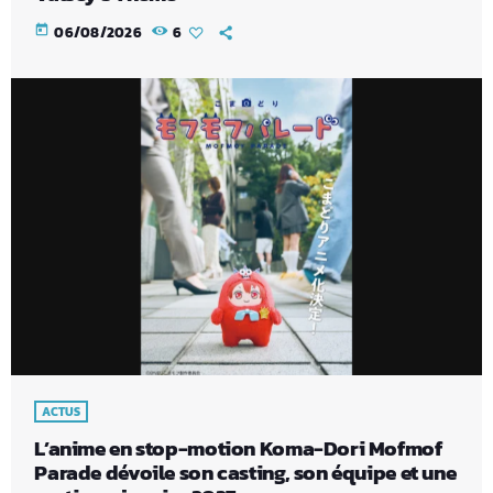
today
06/08/2026
6
ACTUS
L’anime en stop-motion Koma-Dori Mofmof
Parade dévoile son casting, son équipe et une