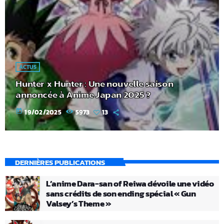
ACTUS
Hunter x Hunter : Une nouvelle saison
annoncée à Anime Japan 2025 ?
today
19/02/2025
5973
13
DERNIÈRES PUBLICATIONS
L’anime Dara-san of Reiwa dévoile une vidéo
sans crédits de son ending spécial « Gun
Valsey’s Theme »