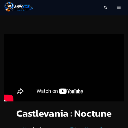
search
menu
Castlevania : Noctune