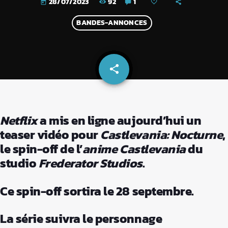
92
1
28/07/2023
today
BANDES-ANNONCES
share
email
Netflix
a mis en ligne aujourd’hui un
teaser vidéo pour
Castlevania: Nocturne
,
le spin-off de l’
anime
Castlevania
du
studio
Frederator Studios
.
Ce spin-off sortira le 28 septembre.
La série suivra le personnage