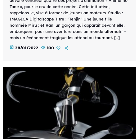
dévoilé vendredi quatre des projets d'animation « Anime no
Tane », pour le cru de cette année. Cette initiative,
rappelons-le, vise à former de jeunes animateurs. Studio :
IMAGICA Digitalscape Titre : "Tenjin" Une jeune fille
nommée Miru ; et Ran, un garçon qui apparaît devant elle,
embarquent pour une aventure dans un monde alternatif –
mais un événement tragique les attend au tournant. […]
today
28/01/2022
100