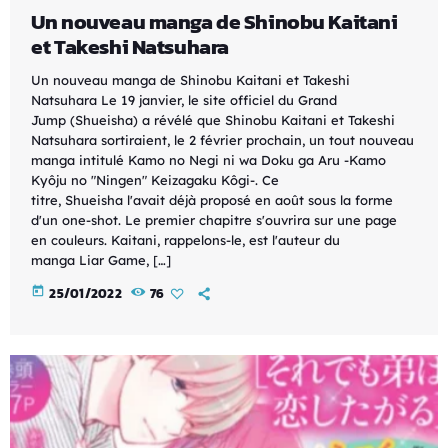
Un nouveau manga de Shinobu Kaitani
et Takeshi Natsuhara
Un nouveau manga de Shinobu Kaitani et Takeshi
Natsuhara Le 19 janvier, le site officiel du Grand
Jump (Shueisha) a révélé que Shinobu Kaitani et Takeshi
Natsuhara sortiraient, le 2 février prochain, un tout nouveau
manga intitulé Kamo no Negi ni wa Doku ga Aru -Kamo
Kyôju no "Ningen" Keizagaku Kôgi-. Ce
titre, Shueisha l'avait déjà proposé en août sous la forme
d'un one-shot. Le premier chapitre s'ouvrira sur une page
en couleurs. Kaitani, rappelons-le, est l'auteur du
manga Liar Game, […]
today
25/01/2022
76