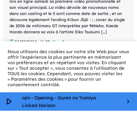
mis en ligne samedi sa première vidéo promotionnelle et
son visuel principal. La vidéo dévoile de nouveaux noms
dans son casting et le 5 avril comme date de sortie ; et on
découvre également l'ending Kibun Jôjô ↑↑, cover du single
de 2006 de mihimaru GT interprétée par 96Neko. Kaede
Hondo donnera sa voix à l'artiste Eiko Tsukumi […]
today
16/01/2022
25
Nous utilisons des cookies sur notre site Web pour vous
offrir l'expérience la plus pertinente en mémorisant
vos préférences et en répétant vos visites. En cliquant
sur « Tout accepter », vous consentez à l'utilisation de
TOUS les cookies. Cependant, vous pouvez visiter les
« Paramètres des cookies » pour fournir un
consentement contrôlé.
Paramètres Cookie
Tout accepter
No Kyojin - Opening - Guren no Yumiya
Sh
play_arrow
keyboard_arrow_right
Linked Horizon