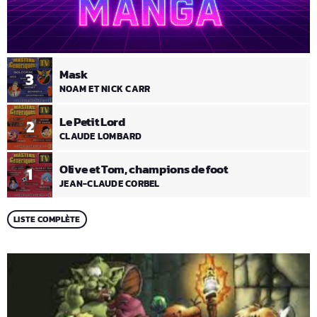
Mask
3
NOAM ET NICK CARR
Le Petit Lord
2
CLAUDE LOMBARD
Olive et Tom, champions de foot
1
JEAN-CLAUDE CORBEL
LISTE COMPLÈTE