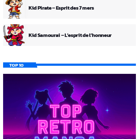
Kid Pirate – Esprit des 7 mers
Kid Samourai – L’esprit de l’honneur
TOP 10