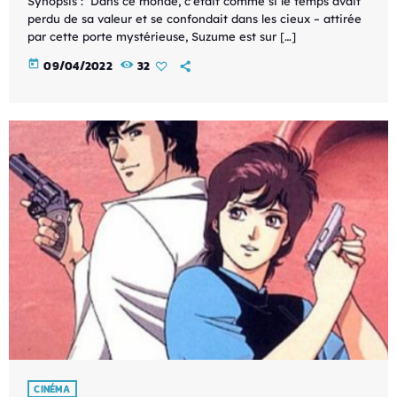
Synopsis : Dans ce monde, c'était comme si le temps avait
perdu de sa valeur et se confondait dans les cieux – attirée
par cette porte mystérieuse, Suzume est sur […]
today
09/04/2022
32
CINÉMA