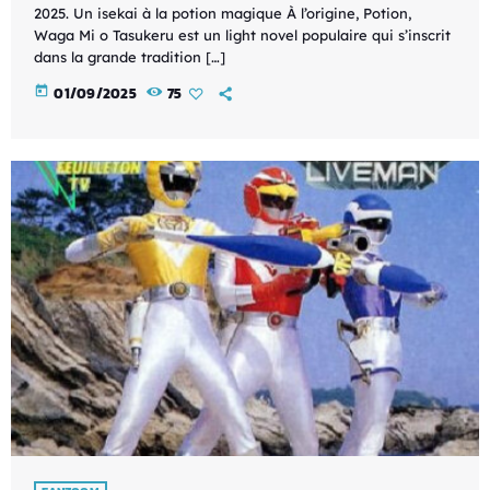
2025. Un isekai à la potion magique À l’origine, Potion,
Waga Mi o Tasukeru est un light novel populaire qui s’inscrit
dans la grande tradition […]
today
01/09/2025
75