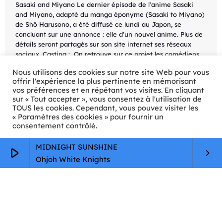
Sasaki and Miyano Le dernier épisode de l'anime Sasaki
and Miyano, adapté du manga éponyme (Sasaki to Miyano)
de Shô Harusono, a été diffusé ce lundi au Japon, se
concluant sur une annonce : elle d'un nouvel anime. Plus de
détails seront partagés sur son site internet ses réseaux
sociaux. Casting : On retrouve sur ce projet les comédiens
ayant joué dans le drama audio reprennent leurs rôles, avec
Nous utilisons des cookies sur notre site Web pour vous
: Yusuke Shirai dans le rôle de Shûmei […]
offrir l'expérience la plus pertinente en mémorisant
vos préférences et en répétant vos visites. En cliquant
today
28/03/2022
58
sur « Tout accepter », vous consentez à l'utilisation de
TOUS les cookies. Cependant, vous pouvez visiter les
« Paramètres des cookies » pour fournir un
consentement contrôlé.
Paramètres Cookie
Tout accepter
MIDNIGHT SUNSHINE
play_arrow
keyboard_arrow_right
Ohjoh White Knights