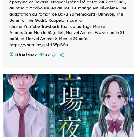
éponyme de Takashi Noguchi (sérialisé entre 2002 et 2006),
au Studio Madhouse, en anime. Le manga est lui-même une
adaptation du roman de Baku Yumemakura (Onmyoji, The
Sumit of the Gods). Rappelons que la
chaîne YouTube Trowback Toons a partagé Marvel
Anime: Iron Man le 31 juillet, Marvel Anime: Wolverine le 21
août, et Marvel Anime: X-Men le 29 août.
https://youtu.be/spfHB5pl8So
today
11/04/2022
32