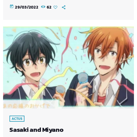
today
29/03/2022
62
ACTUS
Sasaki and Miyano