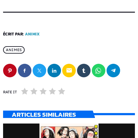
ÉCRIT PAR:
ANIMIX
ANIMES
email
RATE IT
ARTICLES SIMILAIRES