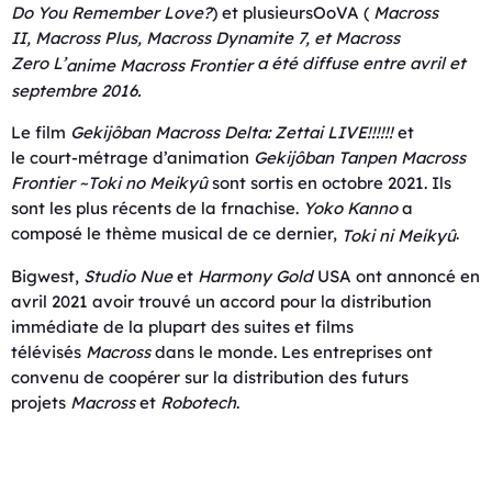
Do You Remember Love?
) et plusieursOoVA (
Macross
II
,
Macross Plus
,
Macross Dynamite 7
, et
Macross
Zero
L’
a été diffuse entre avril et
anime
Macross Frontier
septembre 2016.
Le film
Gekijôban
Macross Delta: Zettai LIVE!!!!!!
et
le court-métrage d’animation
Gekijôban Tanpen
Macross
Frontier
~Toki no Meikyû
sont sortis en octobre 2021. Ils
sont les plus récents de la frnachise.
Yoko Kanno
a
composé le thème musical de ce dernier,
.
Toki ni Meikyû
Bigwest,
Studio Nue
et
Harmony Gold
USA ont annoncé en
avril 2021 avoir trouvé un accord pour la distribution
immédiate de la plupart des suites et films
télévisés
Macross
dans le monde. Les entreprises ont
convenu de coopérer sur la distribution des futurs
projets
Macross
et
Robotech
.