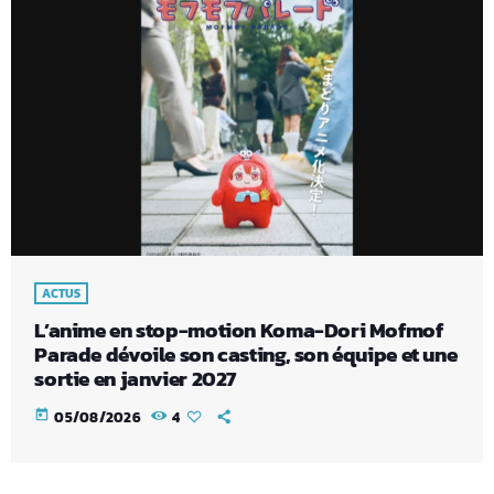
ACTUS
L’anime en stop-motion Koma-Dori Mofmof
Parade dévoile son casting, son équipe et une
sortie en janvier 2027
today
05/08/2026
4