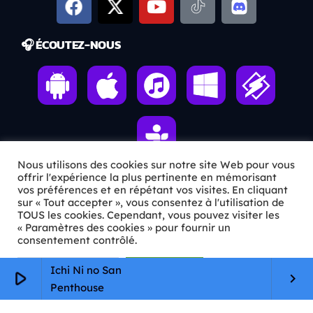
🎧 ÉCOUTEZ-NOUS
Nous utilisons des cookies sur notre site Web pour vous
offrir l'expérience la plus pertinente en mémorisant
vos préférences et en répétant vos visites. En cliquant
ℹ️ INFOS PRATIQUES
sur « Tout accepter », vous consentez à l'utilisation de
TOUS les cookies. Cependant, vous pouvez visiter les
« Paramètres des cookies » pour fournir un
✉️
Contact
consentement contrôlé.
🦊
Qui sommes-nous ?
Paramètres Cookie
Tout accepter
Ichi Ni no San
play_arrow
keyboard_arrow_right
📄
Mentions légales
Penthouse
🔒
Confidentialité