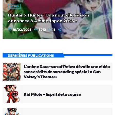
ACTUS
Hunter x Hunter : Une nouvelle saison
annoncée à Anime Japan 2025 ?
today
19/02/2025
5973
13
DERNIÈRES PUBLICATIONS
L’anime Dara-san of Reiwa dévoile une vidéo
sans crédits de son ending spécial « Gun
Valsey’s Theme »
Kid Pilote – Esprit de la course