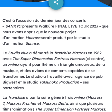
share
email
C’est à l’occasion du dernier jour des concerts
«
SANKYO
presents Walküre FINAL LIVE TOUR 2023 » que
nous avons appris que le nouveau projet
d’animation
Macross
serait produit par le studio
d’animation
Sunrise
.
Le
Studio Nue
a démarré la
franchise
Macross
en 1982
avec
The Super Dimensoion Fortress
Macross
(ci-contre),
un
ayant pour thème un triangle amoureux, de la
anime
musique, et des avions de combats capables de se
transformer. Le studio a travaillé avec l’agence de pub
Bigwest et le studio
Tatsunoko Production
– ses
partenaires.
La
franchise
a par la suite généré trois
(
Macross
anime
7
,
Macross Frontier
et
Macross Delta
, ainsi que plusieurs
films ‘animation (
The Super Dimension Fortress Macross: