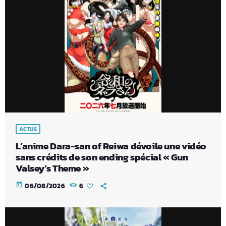
ACTUS
L’anime Dara-san of Reiwa dévoile une vidéo
sans crédits de son ending spécial « Gun
Valsey’s Theme »
today
06/08/2026
6