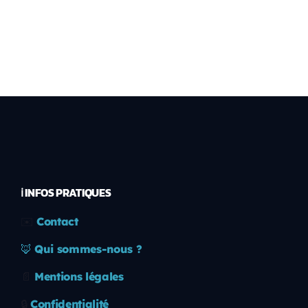
ℹ️ INFOS PRATIQUES
✉️
Contact
🦊
Qui sommes-nous ?
📄
Mentions légales
🔒
Confidentialité