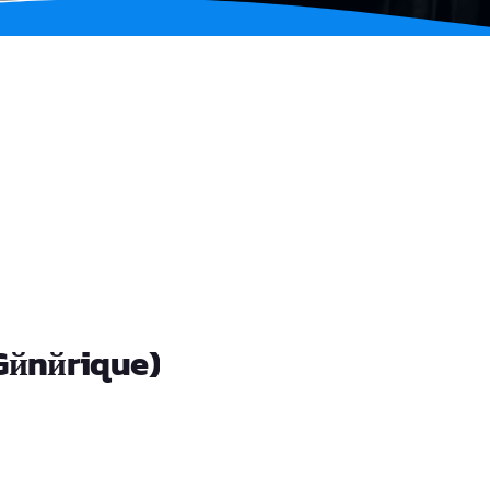
Gйnйrique)