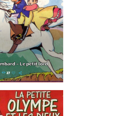
mbard – Le petit lord
27