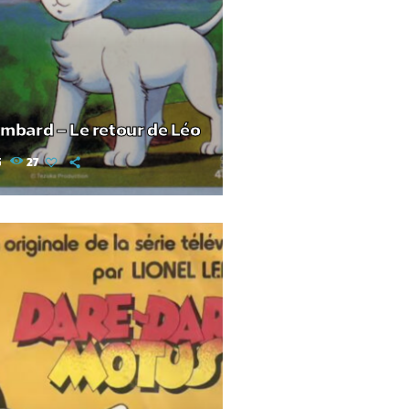
mbard – Le retour de Léo
5
27