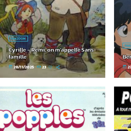
FANZOOM
FA
Cyrille – Rémi, on m’appelle Sans
famille
Ber
28/11/2025
23
2
today
today