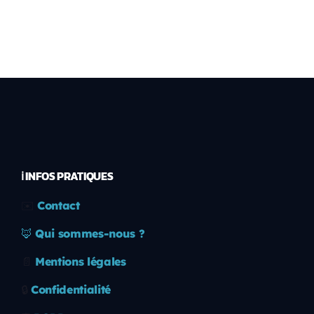
ℹ️ INFOS PRATIQUES
✉️
Contact
🦊
Qui sommes-nous ?
📄
Mentions légales
🔒
Confidentialité