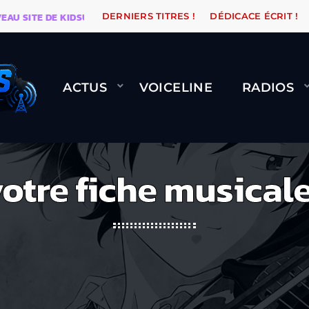
DE KIDSUNE
WARÉTRO
ORANGE ROAD QUI PASSE, ÇA
DERNIERS TITRES !
DÉDICACE ÉCRIT !
ACTUS
VOICELINE
RADIOS
otre fiche musicale