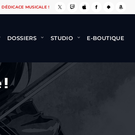
 LE FAIT !
NAMI
BERNARD MINET - FLY (GÉN
DÉDICACE MUSICALE !
DOSSIERS
STUDIO
E-BOUTIQUE
 !