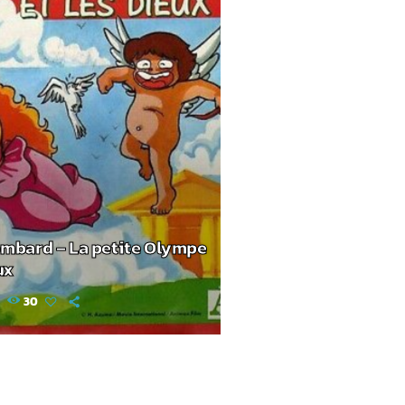
mbard – La petite Olympe
ux
30