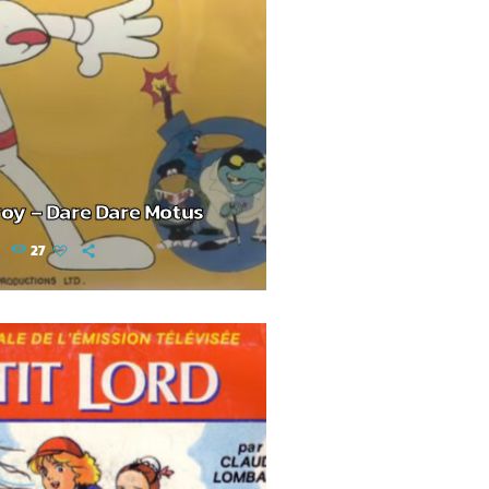
roy – Dare Dare Motus
5
27