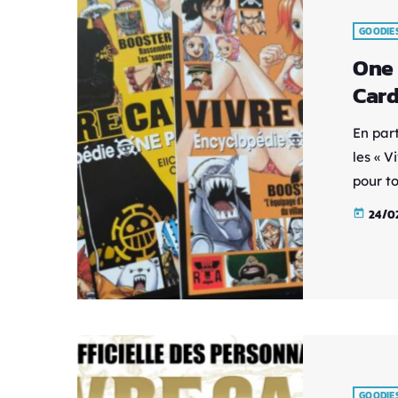
GOODIE
One 
Card
En par
les « 
pour to
compag
24/0
today
précise
d'info
ranger
[…]
GOODIE