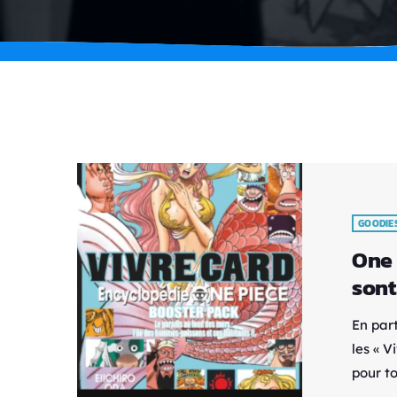
GOODIE
One 
sont
En par
les « 
pour to
compag