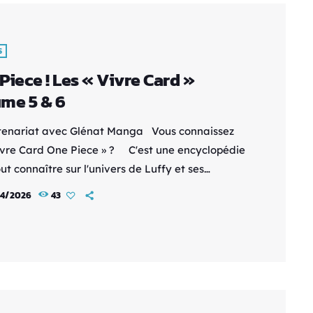
S
Piece ! Les « Vivre Card »
me 5 & 6
tenariat avec Glénat Manga Vous connaissez
Vivre Card One Piece » ? C'est une encyclopédie
ut connaître sur l'univers de Luffy et ses
nons, sur la route de GrandLine - Des fiches
4/2026
43
s - Des illustrations au top - Des tonnes
rmations Avec un classeur collector pour tout
 ! En gros, c'est le bingobook de One Piece Il y