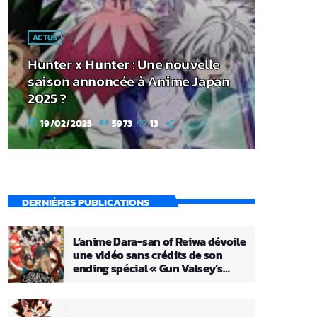
ACTUS
Hunter x Hunter : Une nouvelle
saison annoncée à Anime Japan
2025 ?
19/02/2025
5973
13
today
DERNIÈRES PUBLICATIONS
L’anime Dara-san of Reiwa dévoile
une vidéo sans crédits de son
ending spécial « Gun Valsey’s
Theme »