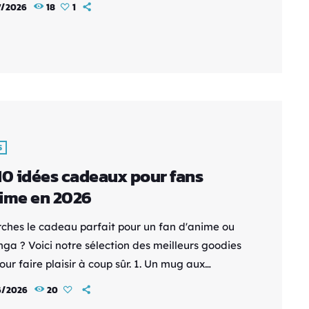
7/2026
18
1
s - Des illustrations au top - Des tonnes
rmations Avec un classeur collector pour tout
 ! En gros, c'est le bingobook de One Piece Il y
S
10 idées cadeaux pour fans
ime en 2026
rches le cadeau parfait pour un fan d'anime ou
ga ? Voici notre sélection des meilleurs goodies
ur faire plaisir à coup sûr. 1. Un mug aux
rs de son anime préféré Le mug est le cadeau
6/2026
20
ournable du fan d'anime. Pratique au quotidien,