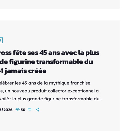
 ! En gros, c'est le bingobook de One Piece Il y
S
oss fête ses 45 ans avec la plus
de figurine transformable du
1 jamais créée
élébrer les 45 ans de la mythique franchise
s, un nouveau produit collector exceptionnel a
oilé : la plus grande figurine transformable du
e vaisseau SDF-1 Macross jamais produite. Cette
5/2026
50
impressionnante rend hommage à l’un des
es les plus emblématiques de la science-fiction
ise et du genre mecha. Le SDF-1, vaisseau