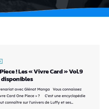
S
Piece ! Les « Vivre Card » Vol.9
 disponibles
tenariat avec Glénat Manga Vous connaissez
Vivre Card One Piece » ? C'est une encyclopédie
ut connaître sur l'univers de Luffy et ses
nons, sur la route de GrandLine - Des fiches