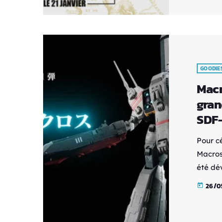
ranger
[…]
GOODIE
Macr
gran
SDF-
Pour c
Macros
été dév
célèbr
26/0
today
pièce 
symbol
japona