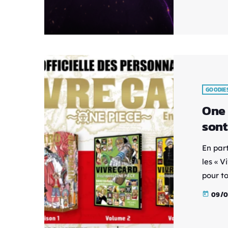
il affi
Animki
gamer 
GOODIE
One 
sont
En par
les « 
pour to
compag
09/0
today
précise
d'info