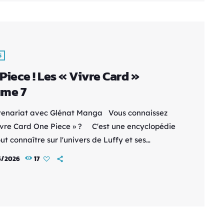
aire apparu dans Super Dimension Fortress
s, est connu pour sa capacité à se transformer
…]
S
Piece ! Les « Vivre Card »
ume 7
tenariat avec Glénat Manga Vous connaissez
Vivre Card One Piece » ? C'est une encyclopédie
ut connaître sur l'univers de Luffy et ses
nons, sur la route de GrandLine - Des fiches
5/2026
17
s - Des illustrations au top - Des tonnes
rmations Avec un classeur collector pour tout
 ! En gros, c'est le bingobook de One Piece Il y