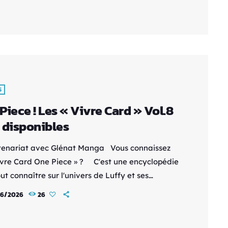
che sa passion à chaque café. Voir les mugs
ds 2. Un tapis de souris gaming XXL Pour le
dans l'âme, […]
S
Piece ! Les « Vivre Card » Vol.8
 disponibles
tenariat avec Glénat Manga Vous connaissez
Vivre Card One Piece » ? C'est une encyclopédie
ut connaître sur l'univers de Luffy et ses
nons, sur la route de GrandLine - Des fiches
6/2026
26
s - Des illustrations au top - Des tonnes
rmations Avec un classeur collector pour tout