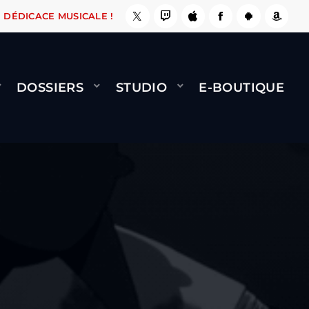
 ÇA LE FAIT !
NAMI
BERNARD MINET - FLY (
DÉDICACE MUSICALE !
DOSSIERS
STUDIO
E-BOUTIQUE