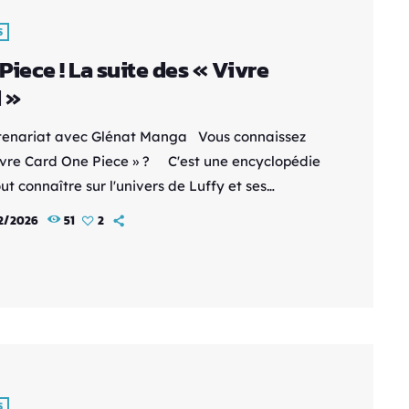
S
Piece ! La suite des « Vivre
 »
tenariat avec Glénat Manga Vous connaissez
Vivre Card One Piece » ? C'est une encyclopédie
ut connaître sur l'univers de Luffy et ses
nons, sur la route de GrandLine - Des fiches
2/2026
51
2
s - Des illustrations au top - Des tonnes
rmations Avec un classeur collector pour tout
 ! En gros, c'est le bingobook de One Piece Il y
S