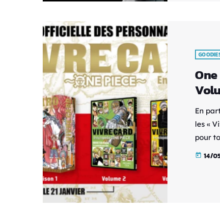
légend
Macros
entre [
GOODIE
One 
Vol
En par
les « 
pour to
compag
14/0
today
précise
d'info
ranger
[…]