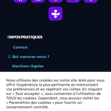
ℹ️ INFOS PRATIQUES
✉️
Contact
🦊
Qui sommes-nous ?
📄
Mentions légales
🔒
Confidentialité
Nous utilisons des cookies sur notre site Web pour vous
offrir l'expérience la plus pertinente en mémorisant
🛡️
RGPD
vos préférences et en répétant vos visites. En cliquant
sur « Tout accepter », vous consentez à l'utilisation de
Copyright © 2026 Animkids. Tous droits réservés.
TOUS les cookies. Cependant, vous pouvez visiter les
« Paramètres des cookies » pour fournir un
consentement contrôlé.