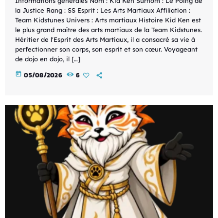
Informations générales Nom : Kid Ken Surnom : Le Poing de
la Justice Rang : SS Esprit : Les Arts Martiaux Affiliation :
Team Kidstunes Univers : Arts martiaux Histoire Kid Ken est
le plus grand maître des arts martiaux de la Team Kidstunes.
Héritier de l'Esprit des Arts Martiaux, il a consacré sa vie à
perfectionner son corps, son esprit et son cœur. Voyageant
de dojo en dojo, il […]
today
05/08/2026
6