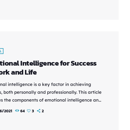
abits, you can create a positive and sustainable
le that contributes to personal growth,
ess, and overall well-being. Lorem ipsum dolor
t, consectetur adipiscing elit. Aliquam pretium
t nulla […]
L
ional Intelligence for Success
ork and Life
al intelligence is a key factor in achieving
, both personally and professionally. This article
es the components of emotional intelligence and
es actionable strategies for its development.
6/2021
64
3
2
how to navigate relationships, communicate
ively, and make sound decisions by harnessing