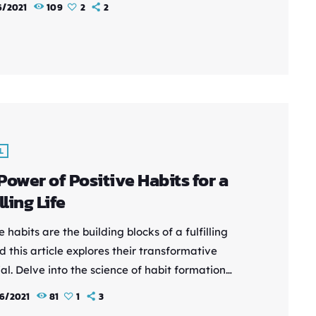
6/2021
109
2
2
ife. Explore mindfulness exercises, meditation
ues, and practical tips for bringing a sense of
nd focus to your everyday experiences. By
orating mindfulness into your routine, you can
e your overall […]
L
Power of Positive Habits for a
lling Life
e habits are the building blocks of a fulfilling
nd this article explores their transformative
al. Delve into the science of habit formation
cover practical tips for incorporating positive
6/2021
81
1
3
into your daily routine. By consciously shaping