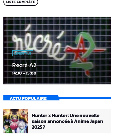
LISTE COMPLÈTE
LIFESTYLE
Récré A2
14:30 - 15:00
ACTU POPULAIRE
Hunter x Hunter : Une nouvelle
saison annoncée à Anime Japan
2025 ?