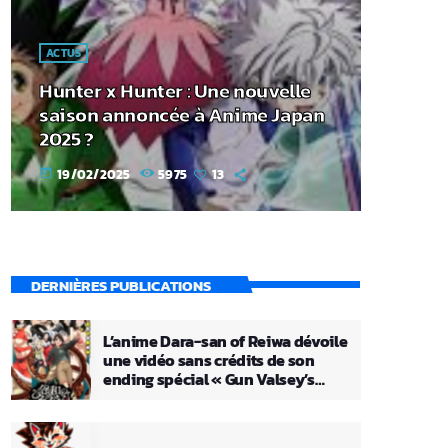
ACTUS
Hunter x Hunter : Une nouvelle
saison annoncée à Anime Japan
2025 ?
19/02/2025
5975
13
today
DERNIÈRES PUBLICATIONS
L’anime Dara-san of Reiwa dévoile
une vidéo sans crédits de son
ending spécial « Gun Valsey’s
Theme »