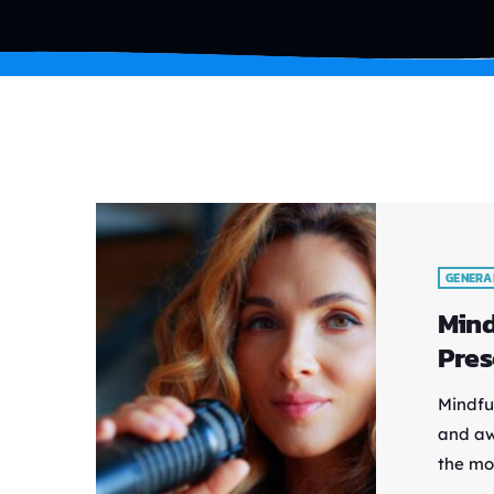
GENERA
Mind
Pres
Mindfu
and aw
the mod
of min