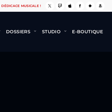
 ÇA LE FAIT !
NAMI
BERNARD MINET - FLY (
DÉDICACE MUSICALE !
DOSSIERS
STUDIO
E-BOUTIQUE