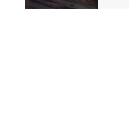
the po
workpla
intelli
success