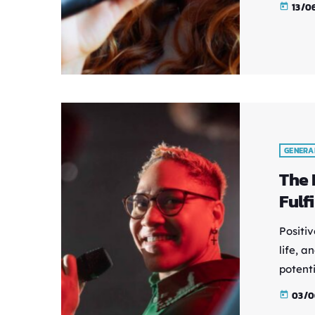
13/0
today
daily l
techniq
calm a
incorp
enhanc
GENERA
The 
Fulfi
Positiv
life, a
potenti
and dis
03/0
today
habits 