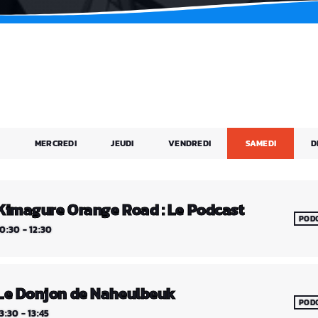
I
MERCREDI
JEUDI
VENDREDI
SAMEDI
D
Kimagure Orange Road : Le Podcast
POD
10:30 - 12:30
Le Donjon de Naheulbeuk
POD
3:30 - 13:45