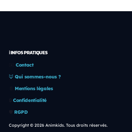
ℹ️ INFOS PRATIQUES
✉️
Contact
🦊
Qui sommes-nous ?
📄
Mentions légales
🔒
Confidentialité
🛡️
RGPD
Copyright © 2026 Animkids. Tous droits réservés.