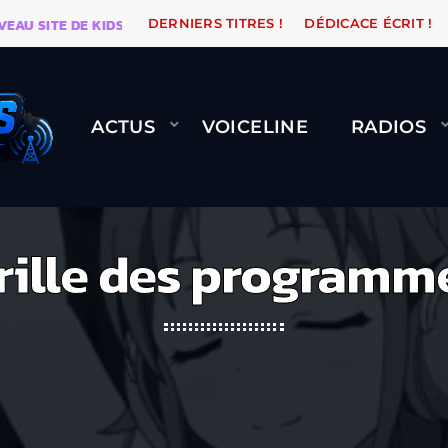
AU SITE DE KIDSUNE
WARÉTRO
ORANGE ROAD QUI 
DERNIERS TITRES !
DÉDICACE ÉCRIT !
ACTUS
VOICELINE
RADIOS
rille des programm