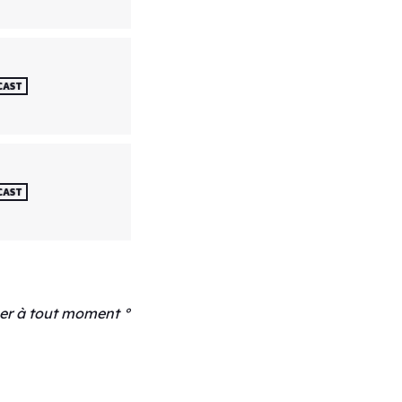
CAST
CAST
luer à tout moment °