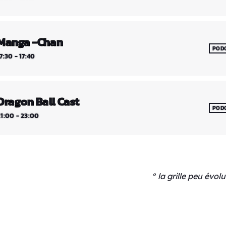
Manga -Chan
POD
7:30 - 17:40
Dragon Ball Cast
POD
21:00 - 23:00
° la grille peu évo