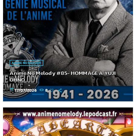
ANIME NO MELODY
Anime No Melody #85- HOMMAGE A YUJI
OHNO
today
17/07/2026
8