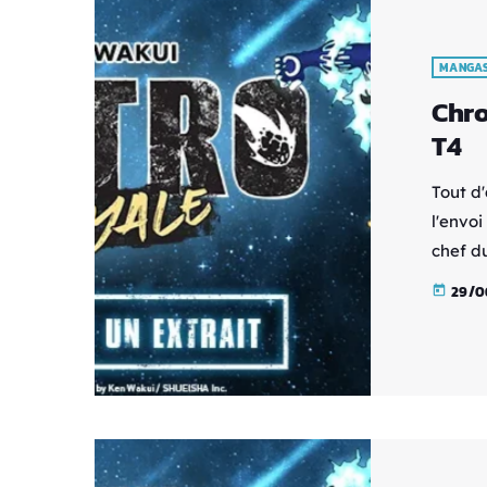
[…]
MANGA
Chro
T4
Tout d
l'envo
chef d
d’Asak
29/0
today
biologi
success
C’est a
gens v
appelé 