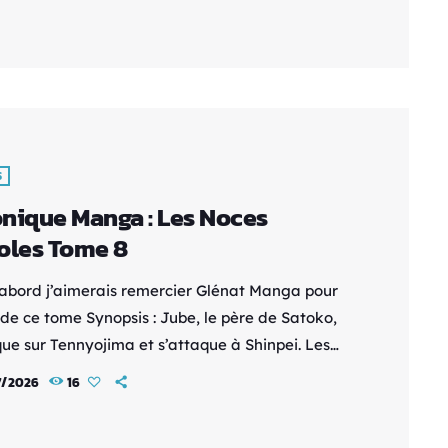
le jeu de la vie. Seigo vient s’installer avec Issei
me ! Malgré les tensions entre les deux frères,
bitation se passe tranquillement. Ils cuisinent
S
nique Manga : Les Noces
oles Tome 8
’abord j’aimerais remercier Glénat Manga pour
 de ce tome Synopsis : Jube, le père de Satoko,
ue sur Tennyojima et s’attaque à Shinpei. Les
 de la famille Kirigaya ouvrent le feu sur
7/2026
16
da, venu en renfort avec ses hommes, et le
t de balles. Alors que Satoko assiste impuissante