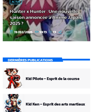
ACTUS
Hunter x Hunter : Une nouvelle
saison annoncée à Anime Japan
2025 ?
19/02/2025
5973
13
today
DERNIÈRES PUBLICATIONS
Kid Pilote – Esprit de la course
Kid Ken – Esprit des arts martiaux