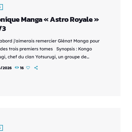
S
nique Manga « Astro Royale »
/3
'abord j'aimerais remercier Glénat Manga pour
i des trois premiers tomes Synopsis : Kongo
ugi, chef du clan Yotsurugi, un groupe de
s d’Asakusa, est décédé. Hibaru, son unique
6/2026
16
biologique, se retrouve dans un conflit pour la
ion du clan avec ses frères et sœurs adoptifs.
lors qu’à la suite d’une pluie de météorites, les
oient s’éveiller en eux un mystérieux pouvoir
 “astro”… […]
S