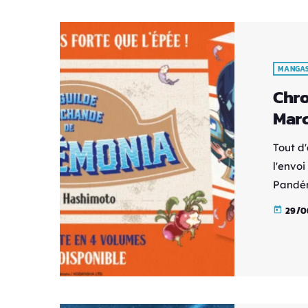
MANGA
Chro
Marc
Tout d
l'envoi
Pandém
humains
29/0
today
ces af
Lunatri
Draco,
découvr
commer