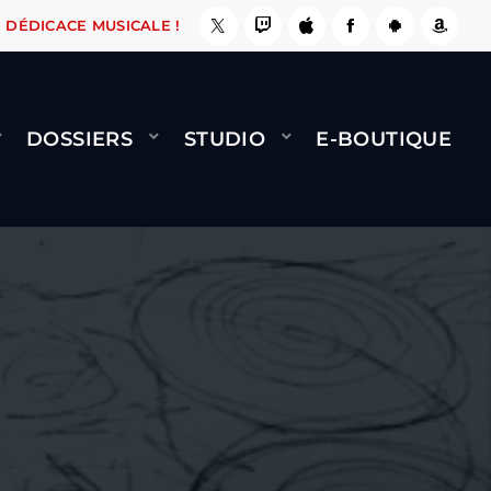
 ÇA LE FAIT !
NAMI
BERNARD MINET - FLY (
DÉDICACE MUSICALE !
DOSSIERS
STUDIO
E-BOUTIQUE