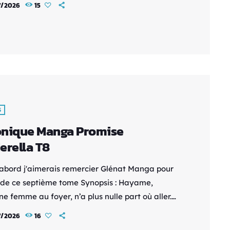
7/2026
15
era l’unique élu. Mais le jour de la fin de leur
té, Figo, le fils d’un forgeron, le provoque en
Il ne s’agit pourtant que d’un “roturier” aux yeux
e. Pour […]
S
nique Manga Promise
erella T8
'abord j'aimerais remercier Glénat Manga pour
i de ce septième tome Synopsis : Hayame,
e femme au foyer, n’a plus nulle part où aller.
ncontre par hasard un gosse de riches, Issei, qui
7/2026
16
ille chez lui à condition qu’elle participe à un