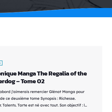
S
nique Manga The Regalia of the
rdog – Tome 02
'abord j'aimerais remercier Glénat Manga pour
i de ce deuxième tome Synopsis : Richesse.
. Talents. Tarte est né avec tout. Son objectif : le
 Sélection du Roi, le Tessère, qui décide qui au