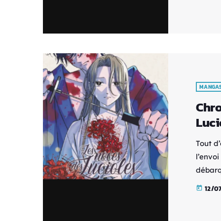
véritab
et Haya
la coha
[…]
MANGA
Chro
Luci
Tout d
l’envoi
débarq
soldats
12/0
today
Mitsue
criblen