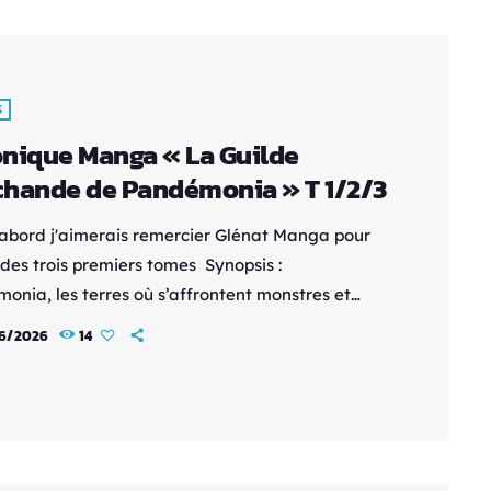
S
nique Manga « La Guilde
hande de Pandémonia » T 1/2/3
'abord j'aimerais remercier Glénat Manga pour
 des trois premiers tomes Synopsis :
onia, les terres où s’affrontent monstres et
, où seule règne la loi du plus fort. Au cœur de
6/2026
14
frontements se trouve la vaillante Lucciola
a. Lorsque son chemin croise celui de Bilkis
 membre de la guilde des marchands, elle
e un monde très particulier : celui du
ce avec les monstres. Désireuse d’amener la