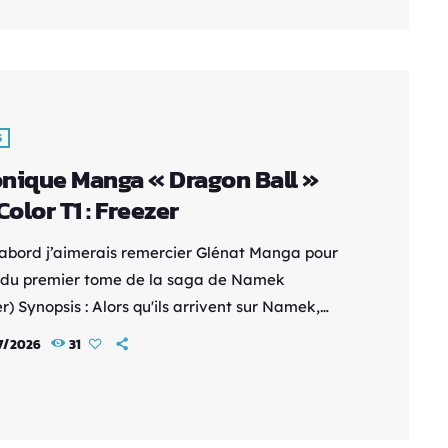
cène, de nombreuses personnes sont grièvement
es, ou pire. Profondément meurtrie par les
ents, Satoko va […]
S
nique Manga « Dragon Ball »
Color T1 : Freezer
’abord j’aimerais remercier Glénat Manga pour
i du premier tome de la saga de Namek
r) Synopsis : Alors qu'ils arrivent sur Namek,
, Son Gohan et Bulma découvrent un espace
7/2026
31
ù il semble faire bon vivre. Ils ne sont
reusement pas les premiers arrivés… Pire, la
 est la proie de criminels qui n'accordent aucun
la vie ! La quête des dragon balls prend une […]