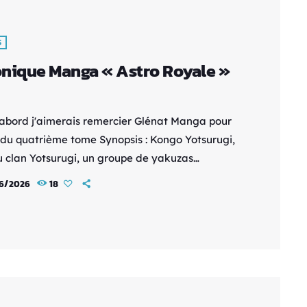
S
nique Manga « Astro Royale »
'abord j'aimerais remercier Glénat Manga pour
i du quatrième tome Synopsis : Kongo Yotsurugi,
u clan Yotsurugi, un groupe de yakuzas
usa, est décédé. Hibaru, son unique enfant
6/2026
18
que, se retrouve dans un conflit pour la
ion du clan avec ses frères et sœurs adoptifs.
lors qu’à la suite d’une pluie de météorites, les
oient s’éveiller en eux un mystérieux pouvoir
“astro”… Ce qu’il faut […]