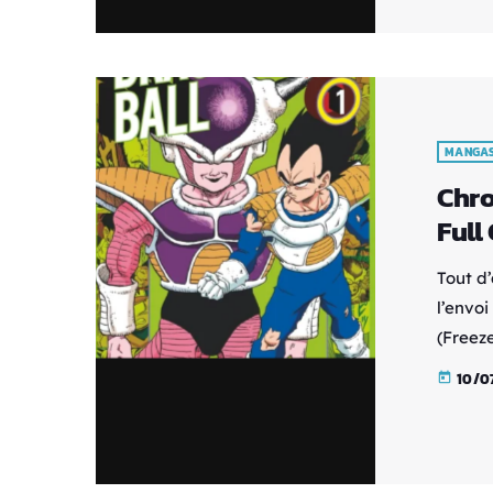
à la s
blessé
événem
MANGA
Chro
Full 
Tout d
l’envo
(Freeze
Krilin
10/0
today
calme o
malheu
planète
prix à 