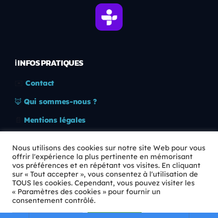
ℹ️ INFOS PRATIQUES
✉️
Contact
🦊
Qui sommes-nous ?
📄
Mentions légales
🔒
Confidentialité
Nous utilisons des cookies sur notre site Web pour vous
offrir l'expérience la plus pertinente en mémorisant
🛡️
RGPD
vos préférences et en répétant vos visites. En cliquant
sur « Tout accepter », vous consentez à l'utilisation de
Copyright © 2026 Animkids. Tous droits réservés.
TOUS les cookies. Cependant, vous pouvez visiter les
« Paramètres des cookies » pour fournir un
consentement contrôlé.