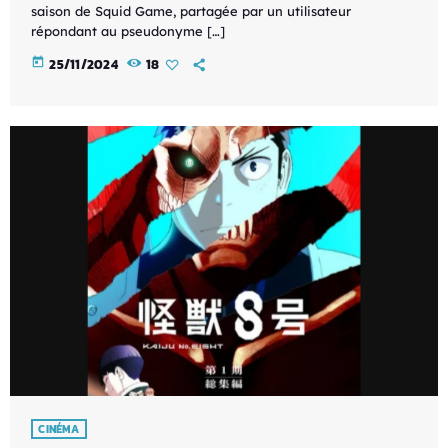
saison de Squid Game, partagée par un utilisateur
répondant au pseudonyme […]
today
25/11/2024
18
CINÉMA