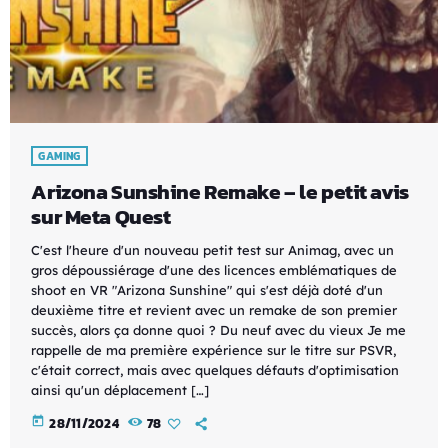
GAMING
Arizona Sunshine Remake – le petit avis
sur Meta Quest
C'est l'heure d'un nouveau petit test sur Animag, avec un
gros dépoussiérage d'une des licences emblématiques de
shoot en VR "Arizona Sunshine" qui s'est déjà doté d'un
deuxième titre et revient avec un remake de son premier
succès, alors ça donne quoi ? Du neuf avec du vieux Je me
rappelle de ma première expérience sur le titre sur PSVR,
c'était correct, mais avec quelques défauts d'optimisation
ainsi qu'un déplacement […]
today
28/11/2024
78