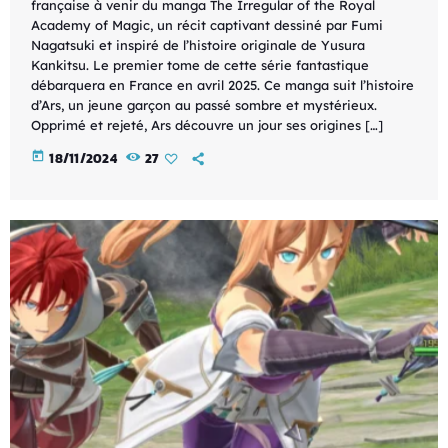
française à venir du manga The Irregular of the Royal
Academy of Magic, un récit captivant dessiné par Fumi
Nagatsuki et inspiré de l’histoire originale de Yusura
Kankitsu. Le premier tome de cette série fantastique
débarquera en France en avril 2025. Ce manga suit l’histoire
d’Ars, un jeune garçon au passé sombre et mystérieux.
Opprimé et rejeté, Ars découvre un jour ses origines […]
today
18/11/2024
27