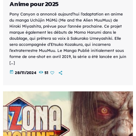
Anime pour 2025
Pony Canyon a annoncé aujourd’hui l’adaptation en anime
du manga Uchūjin MūMū (Me and the Alien MuuMuu) de
Hiroki Miyashita, prévue pour l’année prochaine. Ce projet
marque également les débuts de Momo Harumi dans le
doublage, qui prêtera sa voix à Sakurako Umeyashiki. Elle
sera accompagnée d’Etsuko Kozakura, qui incarnera
l’extraterrestre MuuMuu. Le Manga Publié initialement sous
forme de one-shot en avril 2019, la série a été lancée en juin
[…]
today
28/11/2024
51