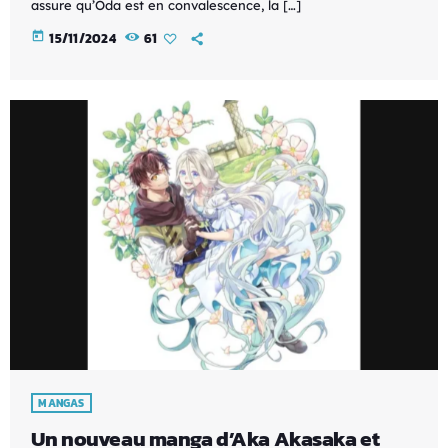
assure qu’Oda est en convalescence, la […]
today
15/11/2024
61
MANGAS
Un nouveau manga d’Aka Akasaka et