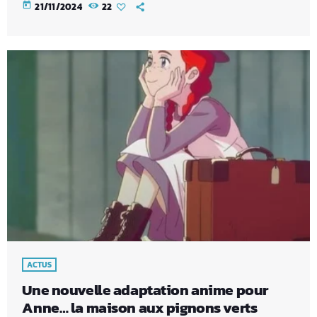
today
21/11/2024
22
ACTUS
Une nouvelle adaptation anime pour
Anne… la maison aux pignons verts