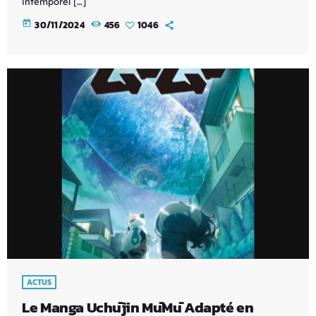
intemporel […]
today
30/11/2024
456
1046
ACTUS
Le Manga Uchūjin MūMū Adapté en