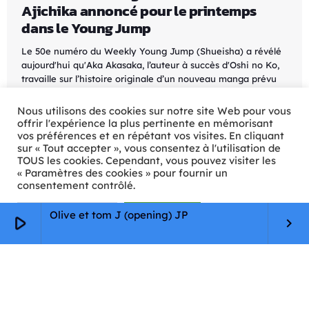
Ajichika annoncé pour le printemps
dans le Young Jump
Le 50e numéro du Weekly Young Jump (Shueisha) a révélé
aujourd'hui qu'Aka Akasaka, l’auteur à succès d'Oshi no Ko,
travaille sur l’histoire originale d’un nouveau manga prévu
pour le printemps prochain dans le même magazine. Le
projet réunit un trio de créateurs de renom, avec Ajichika
Nous utilisons des cookies sur notre site Web pour vous
(Record of Ragnarok) à l’illustration et Aoi Kujira (Geek
offrir l'expérience la plus pertinente en mémorisant
Circle Crisis) pour la composition scénaristique. Ce manga
vos préférences et en répétant vos visites. En cliquant
sur « Tout accepter », vous consentez à l'utilisation de
promet d'être un conte féerique moderne, où […]
TOUS les cookies. Cependant, vous pouvez visiter les
today
14/11/2024
60
« Paramètres des cookies » pour fournir un
consentement contrôlé.
Paramètres Cookie
Tout accepter
Olive et tom J (opening) JP
play_arrow
keyboard_arrow_right