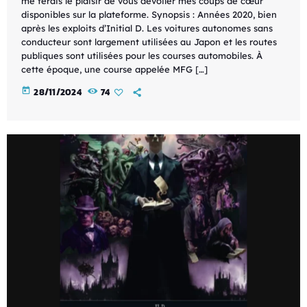
me ferais le plaisir de vous dévoiler mes coups de cœur
disponibles sur la plateforme. Synopsis : Années 2020, bien
après les exploits d’Initial D. Les voitures autonomes sans
conducteur sont largement utilisées au Japon et les routes
publiques sont utilisées pour les courses automobiles. À
cette époque, une course appelée MFG […]
today
28/11/2024
74