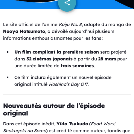
share
email
Le site officiel de l’anime
Kaiju No. 8
, adapté du manga de
Naoya Matsumoto
, a dévoilé aujourd’hui plusieurs
informations enthousiasmantes pour les fans :
Un film compilant la première saison
sera projeté
dans
32 cinémas japonais
à partir du
28 mars
pour
une durée limitée de
trois semaines
.
Ce film inclura également un nouvel épisode
original intitulé
Hoshina’s Day Off
.
Nouveautés autour de l’épisode
original
Dans cet épisode inédit,
Yûto Tsukuda
(
Food Wars!
Shokugeki no Soma
) est crédité comme auteur, tandis que