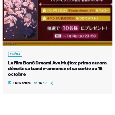
CINÉMA
Le film BanG Dream! Ave Mujica: prima aurora
dévoile sa bande-annonce et sa sortie au 16
octobre
today
31/07/2026
14