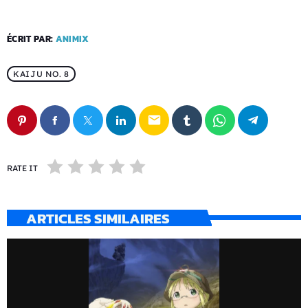
ÉCRIT PAR:
ANIMIX
KAIJU NO. 8
email
RATE IT
ARTICLES SIMILAIRES