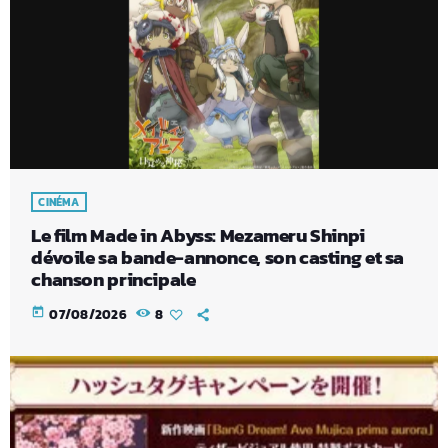
CINÉMA
Le film Made in Abyss: Mezameru Shinpi
dévoile sa bande-annonce, son casting et sa
chanson principale
today
07/08/2026
8