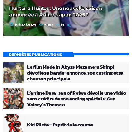
Hunter x Hunter : Une nouvelle saison
annoncée à Anime Japan 2025 ?
today
19/02/2025
5982
13
DERNIÈRES PUBLICATIONS
Le film Made in Abyss: Mezameru Shinpi
dévoile sa bande-annonce, son casting et sa
chanson principale
L’anime Dara-san of Reiwa dévoile une vidéo
sans crédits de son ending spécial « Gun
Valsey’s Theme »
Kid Pilote – Esprit de la course