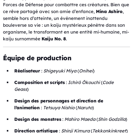
Forces de Défense pour combattre ces créatures. Bien que
ce rêve partagé avec son amie d’enfance,
Mina Ashiro
,
semble hors d’atteinte, un événement inattendu
bouleverse sa vie : un kaiju mystérieux pénètre dans son
organisme, le transformant en une entité mi-humaine, mi-
kaiju surnommée
Kaiju No. 8
.
Équipe de production
Réalisateur
:
Shigeyuki Miya
(
Onihei
)
Composition et scripts
:
Ichirō Ōkouchi
(
Code
Geass
)
Design des personnages et direction de
l’animation
:
Tetsuya Nishio
(
Naruto
)
Design des monstres
:
Mahiro Maeda
(
Shin Godzilla
)
Direction artistique
:
Shinji Kimura
(
Tekkonkinkreet
)