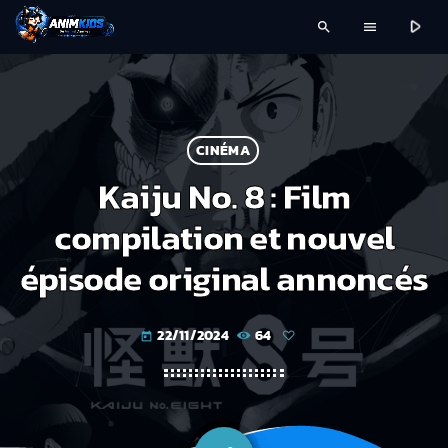
play_arrow
search
menu
CINÉMA
Kaiju No. 8 : Film
compilation et nouvel
épisode original annoncés
22/11/2024
64
today