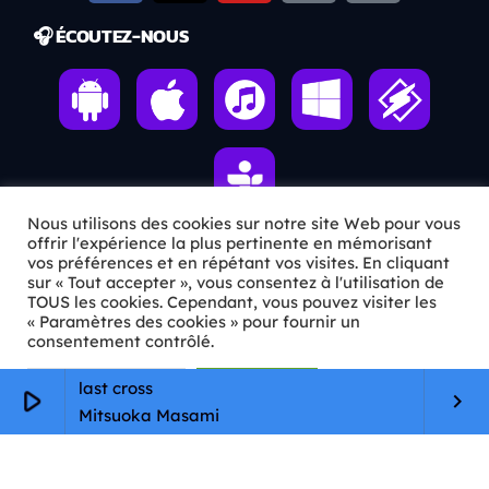
🎧 ÉCOUTEZ-NOUS
Nous utilisons des cookies sur notre site Web pour vous
offrir l'expérience la plus pertinente en mémorisant
vos préférences et en répétant vos visites. En cliquant
ℹ️ INFOS PRATIQUES
sur « Tout accepter », vous consentez à l'utilisation de
TOUS les cookies. Cependant, vous pouvez visiter les
« Paramètres des cookies » pour fournir un
✉️
Contact
consentement contrôlé.
🦊
Qui sommes-nous ?
Paramètres Cookie
Tout accepter
last cross
play_arrow
keyboard_arrow_right
📄
Mentions légales
Mitsuoka Masami
🔒
Confidentialité