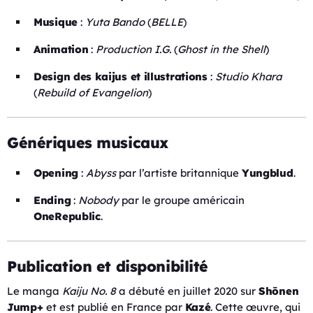
Musique
:
Yuta Bando
(
BELLE
)
Animation
:
Production I.G.
(
Ghost in the Shell
)
Design des kaijus et illustrations
:
Studio Khara
(
Rebuild of Evangelion
)
Génériques musicaux
Opening
:
Abyss
par l’artiste britannique
Yungblud
.
Ending
:
Nobody
par le groupe américain
OneRepublic
.
Publication et disponibilité
Le manga
Kaiju No. 8
a débuté en juillet 2020 sur
Shōnen
Jump+
et est publié en France par
Kazé
. Cette œuvre, qui