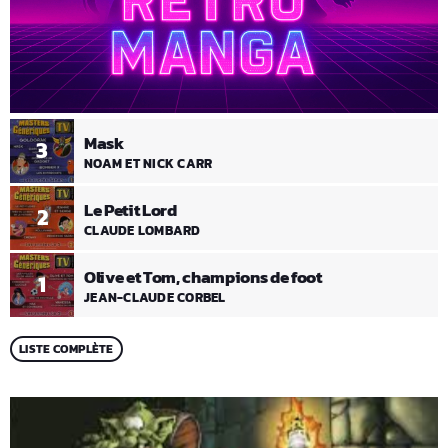
Mask
3
NOAM ET NICK CARR
Le Petit Lord
2
CLAUDE LOMBARD
Olive et Tom, champions de foot
1
JEAN-CLAUDE CORBEL
LISTE COMPLÈTE