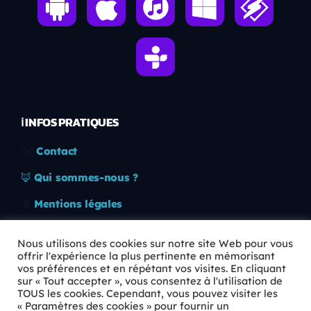
ℹ️ INFOS PRATIQUES
✉️
Contact
🦊
Qui sommes-nous ?
📄
Mentions légales
🔒
Confidentialité
Nous utilisons des cookies sur notre site Web pour vous
offrir l'expérience la plus pertinente en mémorisant
🛡️
RGPD
vos préférences et en répétant vos visites. En cliquant
sur « Tout accepter », vous consentez à l'utilisation de
Copyright © 2026 Animkids. Tous droits réservés.
TOUS les cookies. Cependant, vous pouvez visiter les
« Paramètres des cookies » pour fournir un