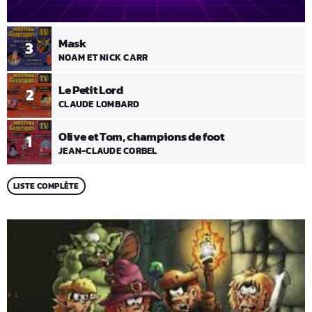
Mask
3
NOAM ET NICK CARR
Le Petit Lord
2
CLAUDE LOMBARD
Olive et Tom, champions de foot
1
JEAN-CLAUDE CORBEL
LISTE COMPLÈTE