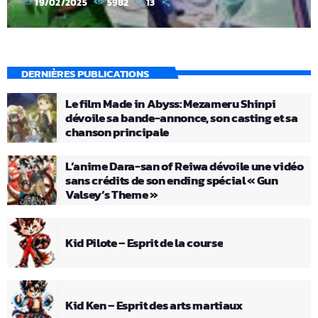
today
19/02/2025
5982
13
DERNIÈRES PUBLICATIONS
Le film Made in Abyss: Mezameru Shinpi
dévoile sa bande-annonce, son casting et sa
chanson principale
L’anime Dara-san of Reiwa dévoile une vidéo
sans crédits de son ending spécial « Gun
Valsey’s Theme »
Kid Pilote – Esprit de la course
Kid Ken – Esprit des arts martiaux