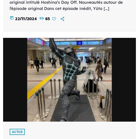
original intitulé Hoshina’s Day Off. Nouveautés autour de
l’épisode original Dans cet épisode inédit, Yûto […]
today
22/11/2024
65
ACTUS