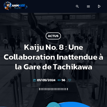
play_arrow
search
menu
ACTUS
Kaiju No. 8 : Une
Collaboration Inattendue à
la Gare de Tachikawa
01/05/2024
56
today