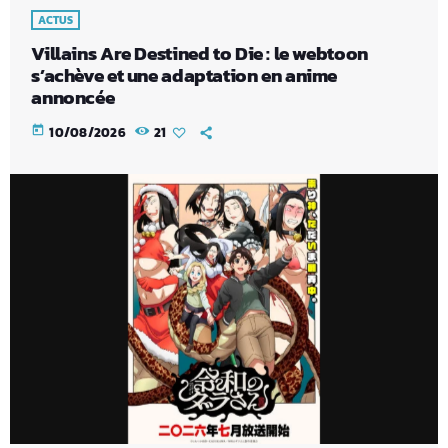
ACTUS
Villains Are Destined to Die : le webtoon
s’achève et une adaptation en anime
annoncée
today
10/08/2026
21