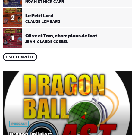
NOAM ET NICK CARR
Le Petit Lord
2
CLAUDE LOMBARD
Olive et Tom, champions de foot
1
JEAN-CLAUDE CORBEL
LISTE COMPLÈTE
PODCAST
Dragon Ball Cast