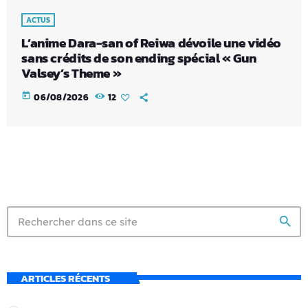
ACTUS
L’anime Dara-san of Reiwa dévoile une vidéo
sans crédits de son ending spécial « Gun
Valsey’s Theme »
today
06/08/2026
12
search
ARTICLES RÉCENTS