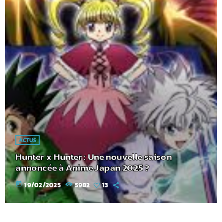
ACTUS
Hunter x Hunter : Une nouvelle saison
annoncée à Anime Japan 2025 ?
today
19/02/2025
5982
13