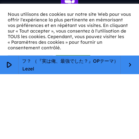
Nous utilisons des cookies sur notre site Web pour vous
offrir l'expérience la plus pertinente en mémorisant
vos préférences et en répétant vos visites. En cliquant
ℹ️ INFOS PRATIQUES
sur « Tout accepter », vous consentez à l'utilisation de
TOUS les cookies. Cependant, vous pouvez visiter les
« Paramètres des cookies » pour fournir un
✉️
Contact
consentement contrôlé.
🦊
Qui sommes-nous ?
Paramètres Cookie
Tout accepter
ト ライフ？ （『実は俺、最強でした？』OPテーマ）
play_arrow
keyboard_arrow_right
📄
Mentions légales
Lezel
🔒
Confidentialité
🛡️
RGPD
Copyright © 2026 Animkids. Tous droits réservés.