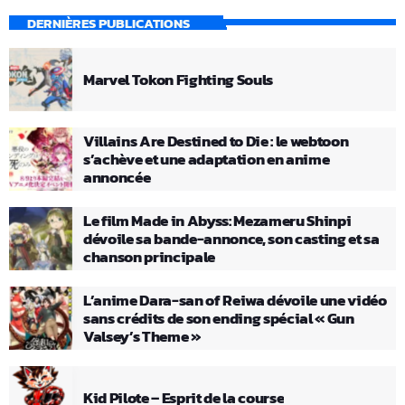
DERNIÈRES PUBLICATIONS
Marvel Tokon Fighting Souls
Villains Are Destined to Die : le webtoon
s’achève et une adaptation en anime
annoncée
Le film Made in Abyss: Mezameru Shinpi
dévoile sa bande-annonce, son casting et sa
chanson principale
L’anime Dara-san of Reiwa dévoile une vidéo
sans crédits de son ending spécial « Gun
Valsey’s Theme »
Kid Pilote – Esprit de la course