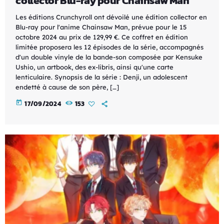
collector Blu-ray pour Chainsaw Man
Les éditions Crunchyroll ont dévoilé une édition collector en
Blu-ray pour l'anime Chainsaw Man, prévue pour le 15
octobre 2024 au prix de 129,99 €. Ce coffret en édition
limitée proposera les 12 épisodes de la série, accompagnés
d'un double vinyle de la bande-son composée par Kensuke
Ushio, un artbook, des ex-libris, ainsi qu'une carte
lenticulaire. Synopsis de la série : Denji, un adolescent
endetté à cause de son père, […]
today
17/09/2024
153