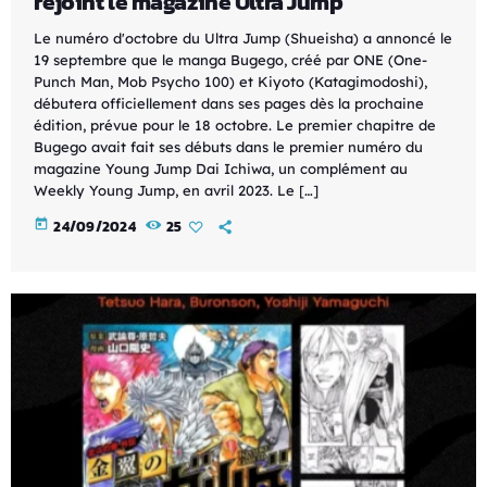
rejoint le magazine Ultra Jump
Le numéro d'octobre du Ultra Jump (Shueisha) a annoncé le
19 septembre que le manga Bugego, créé par ONE (One-
Punch Man, Mob Psycho 100) et Kiyoto (Katagimodoshi),
débutera officiellement dans ses pages dès la prochaine
édition, prévue pour le 18 octobre. Le premier chapitre de
Bugego avait fait ses débuts dans le premier numéro du
magazine Young Jump Dai Ichiwa, un complément au
Weekly Young Jump, en avril 2023. Le […]
today
24/09/2024
25