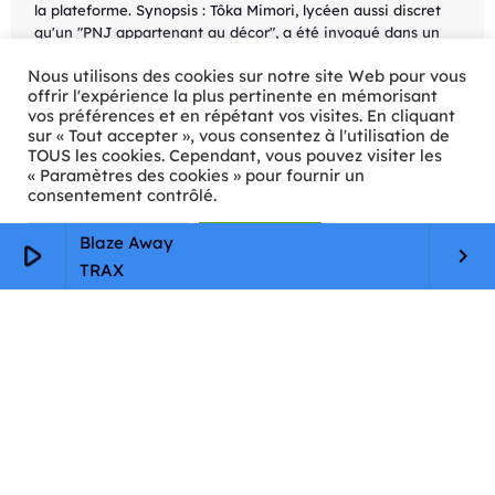
la plateforme. Synopsis : Tôka Mimori, lycéen aussi discret
qu'un "PNJ appartenant au décor", a été invoqué dans un
autre monde avec ses camarades de classe afin que tous
Nous utilisons des cookies sur notre site Web pour vous
deviennent des héros. Mais tandis qu'autour de lui se
offrir l'expérience la plus pertinente en mémorisant
succèdent […]
vos préférences et en répétant vos visites. En cliquant
today
15/09/2024
327
sur « Tout accepter », vous consentez à l'utilisation de
TOUS les cookies. Cependant, vous pouvez visiter les
« Paramètres des cookies » pour fournir un
consentement contrôlé.
Paramètres Cookie
Tout accepter
Blaze Away
play_arrow
keyboard_arrow_right
TRAX