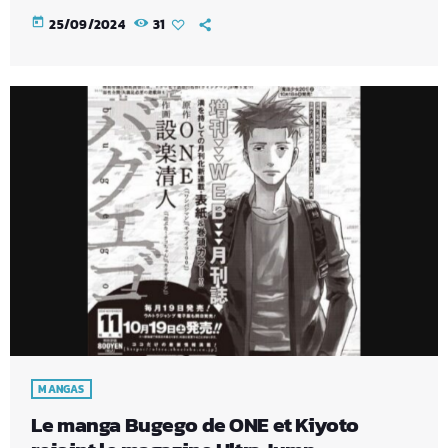
today
25/09/2024
31
MANGAS
Le manga Bugego de ONE et Kiyoto