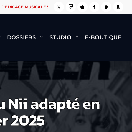
E, ÇA LE FAIT !
NAMI
BERNARD MINET - FLY
DÉDICACE MUSICALE !
DOSSIERS
STUDIO
E-BOUTIQUE
u Nii adapté en
er 2025