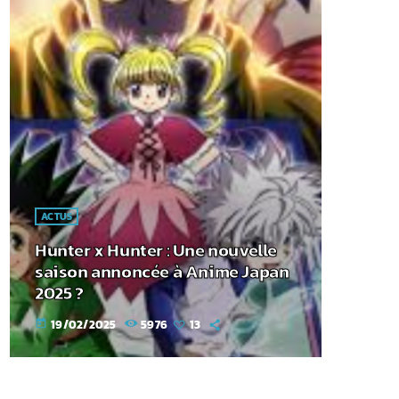
ACTUS
Hunter x Hunter : Une nouvelle
saison annoncée à Anime Japan
2025 ?
19/02/2025
5976
13
today