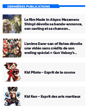
DERNIÈRES PUBLICATIONS
Le film Made in Abyss: Mezameru
Shinpi dévoile sa bande-annonce,
son casting et sa chanson
principale
L’anime Dara-san of Reiwa dévoile
une vidéo sans crédits de son
ending spécial « Gun Valsey’s
Theme »
Kid Pilote – Esprit de la course
Kid Ken – Esprit des arts martiaux