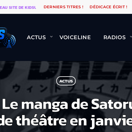
ITE DE KIDSUNE
WARÉTRO
ORANGE ROAD QUI PASS
DERNIERS TITRES !
DÉDICACE ÉCRIT !
ACTUS
VOICELINE
RADIOS
ACTUS
 Le manga de Sator
de théâtre en janvi