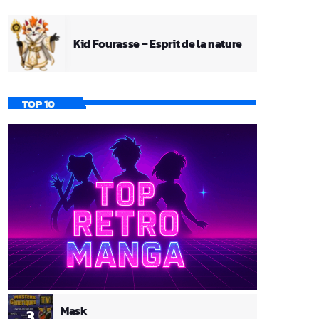
Kid Fourasse – Esprit de la nature
TOP 10
Mask
3