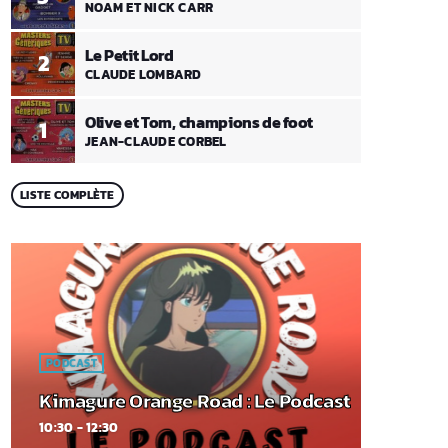
NOAM ET NICK CARR
Le Petit Lord
2
CLAUDE LOMBARD
Olive et Tom, champions de foot
1
JEAN-CLAUDE CORBEL
LISTE COMPLÈTE
PODCAST
Kimagure Orange Road : Le Podcast
10:30 - 12:30