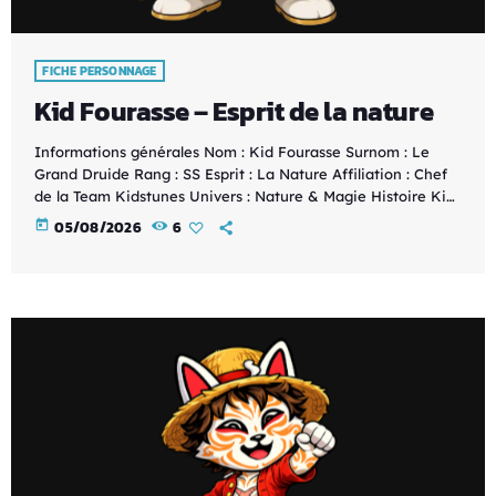
FICHE PERSONNAGE
Kid Fourasse – Esprit de la nature
Informations générales Nom : Kid Fourasse Surnom : Le
Grand Druide Rang : SS Esprit : La Nature Affiliation : Chef
de la Team Kidstunes Univers : Nature & Magie Histoire Kid
Fourasse est le fondateur et le chef de la Team Kidstunes.
today
05/08/2026
6
Choisi par l'Esprit de la Nature, il veille sur l'équilibre entre
tous les esprits qui composent l'équipe. En tant que Grand
Druide, il puise son pouvoir dans […]