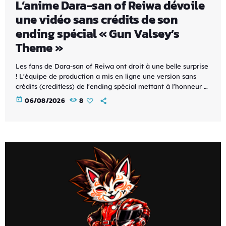
L’anime Dara-san of Reiwa dévoile
une vidéo sans crédits de son
ending spécial « Gun Valsey’s
Theme »
Les fans de Dara-san of Reiwa ont droit à une belle surprise
! L'équipe de production a mis en ligne une version sans
crédits (creditless) de l'ending spécial mettant à l'honneur «
Gun Valsey's Theme », permettant d'apprécier pleinement
today
06/08/2026
8
les séquences d'animation réalisées pour cette chanson
sans les textes du générique. Cet ending spécial se
distingue par son ambiance résolument différente de la
conclusion habituelle de la série. Il rend […]