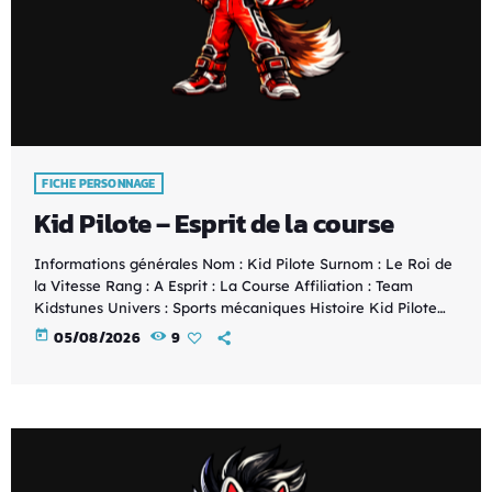
FICHE PERSONNAGE
Kid Pilote – Esprit de la course
Informations générales Nom : Kid Pilote Surnom : Le Roi de
la Vitesse Rang : A Esprit : La Course Affiliation : Team
Kidstunes Univers : Sports mécaniques Histoire Kid Pilote
est le champion des circuits de la Team Kidstunes. Guidé
today
05/08/2026
9
par l'Esprit de la Course, il repousse sans cesse les limites de
la vitesse et du pilotage. Qu'il s'agisse d'une course
automobile, d'un rallye ou d'un circuit futuriste, il […]