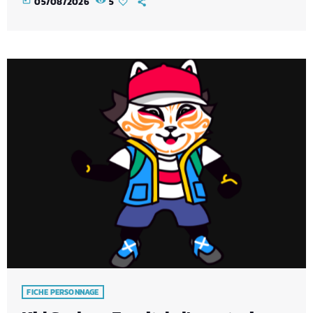
05/08/2026
5
la Team Kidstunes. Héritier de l'Esprit de l'Honneur, il suit les
enseignements des anciens guerriers et ne dégaine son
katana que pour défendre les innocents ou restaurer la
justice. Sa maîtrise […]
FICHE PERSONNAGE