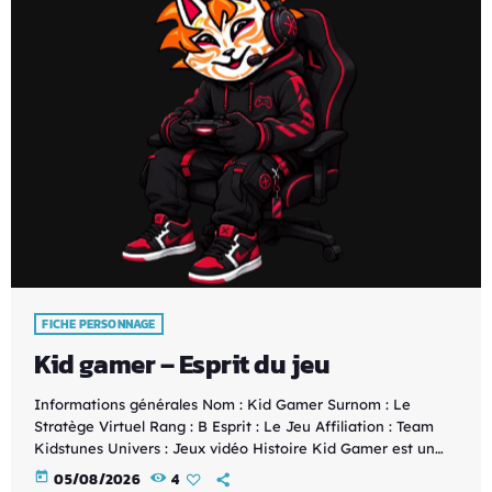
FICHE PERSONNAGE
Kid gamer – Esprit du jeu
Informations générales Nom : Kid Gamer Surnom : Le
Stratège Virtuel Rang : B Esprit : Le Jeu Affiliation : Team
Kidstunes Univers : Jeux vidéo Histoire Kid Gamer est un
véritable maître des univers vidéoludiques. Relié à l'Esprit
today
05/08/2026
4