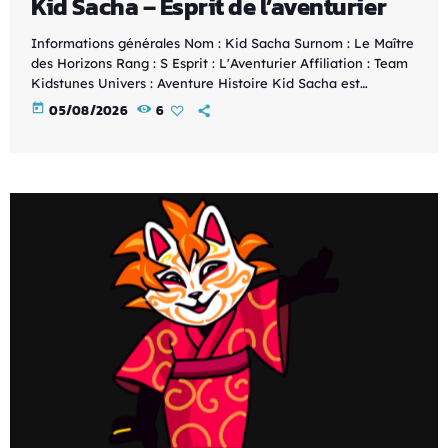
Kid Sacha – Esprit de l’aventurier
Informations générales Nom : Kid Sacha Surnom : Le Maître
des Horizons Rang : S Esprit : L'Aventurier Affiliation : Team
Kidstunes Univers : Aventure Histoire Kid Sacha est
l'explorateur légendaire de la Team Kidstunes. Guidé par
today
05/08/2026
6
l'Esprit de l'Aventurier, il traverse les continents, les océans
et les mondes inconnus à la recherche de nouveaux défis.
Sa détermination, son courage et sa soif de découverte lui
permettent d'affronter les créatures […]