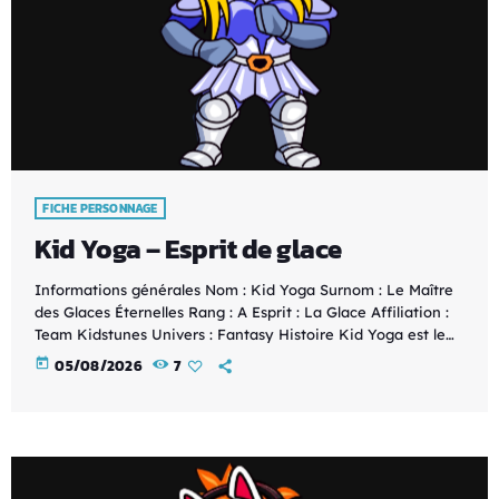
FICHE PERSONNAGE
Kid Yoga – Esprit de glace
Informations générales Nom : Kid Yoga Surnom : Le Maître
des Glaces Éternelles Rang : A Esprit : La Glace Affiliation :
Team Kidstunes Univers : Fantasy Histoire Kid Yoga est le
gardien des royaumes gelés de la Team Kidstunes. Héritier
today
05/08/2026
7
de l'Esprit de la Glace, il maîtrise le froid absolu et façonne
la glace avec une précision remarquable. Derrière son
calme apparent se cache un guerrier redoutable, capable de
[…]