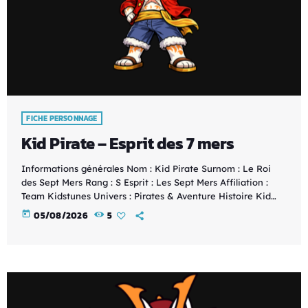
FICHE PERSONNAGE
Kid Pirate – Esprit des 7 mers
Informations générales Nom : Kid Pirate Surnom : Le Roi
des Sept Mers Rang : S Esprit : Les Sept Mers Affiliation :
Team Kidstunes Univers : Pirates & Aventure Histoire Kid
Pirate est le capitaine légendaire de la Team Kidstunes.
today
05/08/2026
5
Guidé par l'Esprit des Sept Mers, il navigue d'île en île à la
recherche de trésors oubliés, de cartes mystérieuses et de
civilisations perdues. Son équipage le suit avec […]