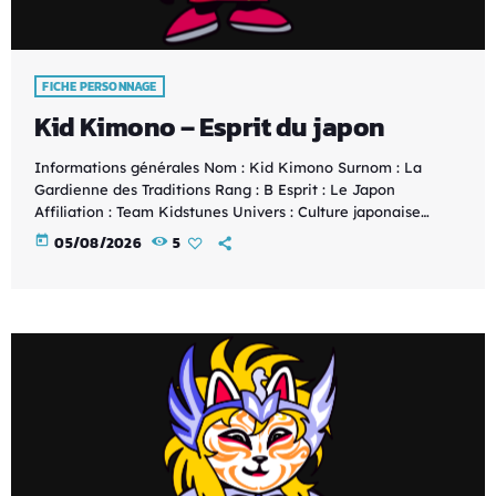
FICHE PERSONNAGE
Kid Kimono – Esprit du japon
Informations générales Nom : Kid Kimono Surnom : La
Gardienne des Traditions Rang : B Esprit : Le Japon
Affiliation : Team Kidstunes Univers : Culture japonaise
Histoire Kid Kimono est l'ambassadrice des traditions
today
05/08/2026
5
japonaises au sein de la Team Kidstunes. Héritière de
l'Esprit du Japon, elle protège les coutumes ancestrales, les
arts traditionnels et les légendes qui façonnent l'histoire de
l'archipel. Entre élégance et détermination, elle transmet
avec fierté […]