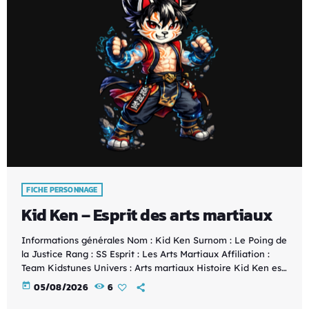
FICHE PERSONNAGE
Kid Ken – Esprit des arts martiaux
Informations générales Nom : Kid Ken Surnom : Le Poing de
la Justice Rang : SS Esprit : Les Arts Martiaux Affiliation :
Team Kidstunes Univers : Arts martiaux Histoire Kid Ken est
le plus grand maître des arts martiaux de la Team Kidstunes.
today
05/08/2026
6
Héritier de l'Esprit des Arts Martiaux, il a consacré sa vie à