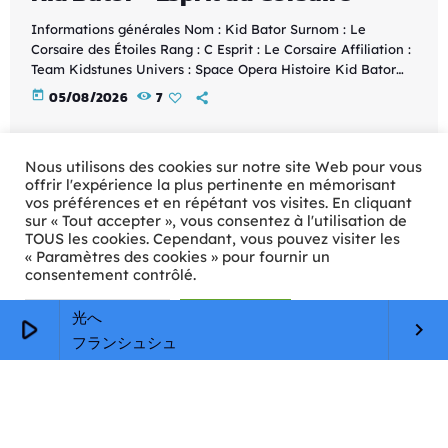
Informations générales Nom : Kid Bator Surnom : Le
Corsaire des Étoiles Rang : C Esprit : Le Corsaire Affiliation :
Team Kidstunes Univers : Space Opera Histoire Kid Bator
est un aventurier intrépide qui parcourt les immensités de
today
05/08/2026
7
l'espace à bord de son vaisseau légendaire. Animé par
l'Esprit du Corsaire, il explore des galaxies inconnues,
découvre des civilisations oubliées et protège les peuples
Nous utilisons des cookies sur notre site Web pour vous
opprimés des tyrans interstellaires. Libre comme […]
offrir l'expérience la plus pertinente en mémorisant
vos préférences et en répétant vos visites. En cliquant
sur « Tout accepter », vous consentez à l'utilisation de
TOUS les cookies. Cependant, vous pouvez visiter les
« Paramètres des cookies » pour fournir un
consentement contrôlé.
Paramètres Cookie
Tout accepter
光へ
play_arrow
keyboard_arrow_right
フランシュシュ