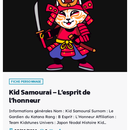
FICHE PERSONNAGE
Kid Samourai – L’esprit de
l’honneur
Informations générales Nom : Kid Samouraï Surnom : Le
Gardien du Katana Rang : B Esprit : L'Honneur Affiliation :
Team Kidstunes Univers : Japon féodal Histoire Kid
Samouraï est le protecteur du code de l'honneur au sein de
today