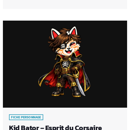
du Jeu, il explore des mondes virtuels remplis de défis,
d'énigmes et d'aventures. Son incroyable sens de la
stratégie lui permet de s'adapter à toutes les situations, qu'il
s'agisse d'un RPG, […]
FICHE PERSONNAGE
Kid Bator – Esprit du Corsaire