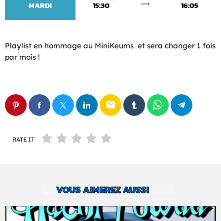
trending_flat
MARDI
15:30
16:05
Playlist en hommage au MiniKeums et sera changer 1 fois
par mois !
email
RATE IT
VOUS AIMEREZ AUSSI