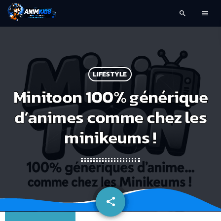
search
menu
LIFESTYLE
Minitoon 100% générique
d’animes comme chez les
minikeums !
share
email