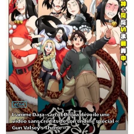
ACTUS
L’anime Dara-san of Reiwa dévoile une
vidéo sans crédits de son ending spécial «
Gun Valsey’s Theme »