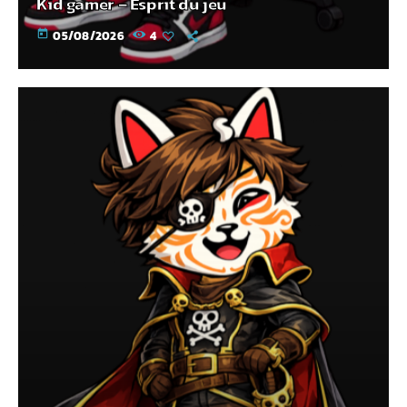
Kid gamer – Esprit du jeu
today
05/08/2026
4