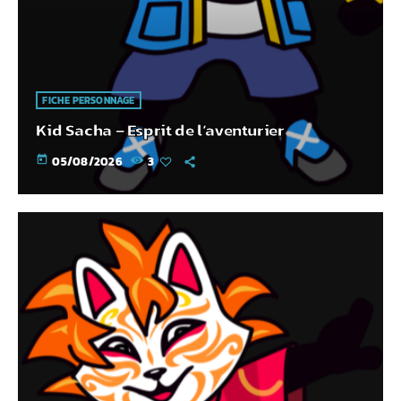
FICHE PERSONNAGE
Kid Sacha – Esprit de l’aventurier
today
05/08/2026
3