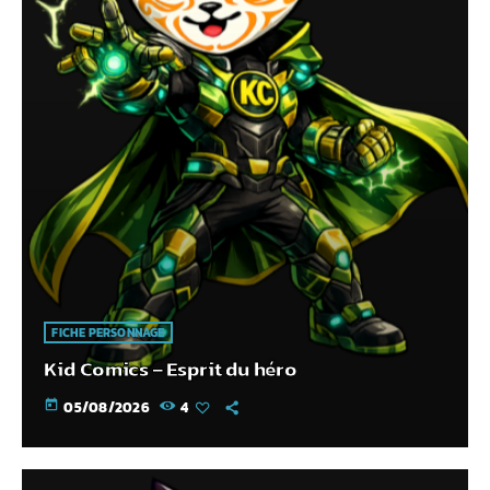
FICHE PERSONNAGE
Kid Comics – Esprit du héro
today
05/08/2026
4