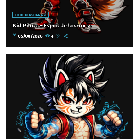
FICHE PERSONNAGE
Kid Pilote – Esprit de la course
today
05/08/2026
4