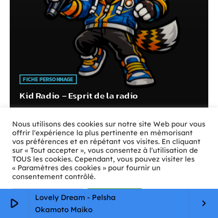
FICHE PERSONNAGE
Kid Radio – Esprit de la radio
today
05/08/2026
4
Nous utilisons des cookies sur notre site Web pour vous
offrir l'expérience la plus pertinente en mémorisant
vos préférences et en répétant vos visites. En cliquant
sur « Tout accepter », vous consentez à l'utilisation de
TOUS les cookies. Cependant, vous pouvez visiter les
« Paramètres des cookies » pour fournir un
consentement contrôlé.
Paramètres Cookie
Tout accepter
Lovely Dream - Pelsha
play_arrow
keyboard_arrow_right
Okamoto Maiko