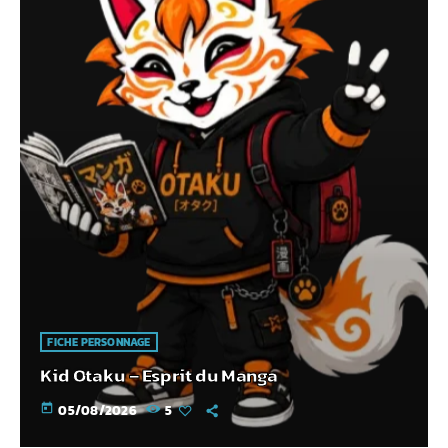
FICHE PERSONNAGE
Kid Otaku – Esprit du Manga
today
05/08/2026
5