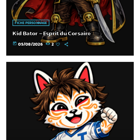
FICHE PERSONNAGE
Kid Bator – Esprit du Corsaire
today
05/08/2026
2