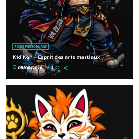
FICHE PERSONNAGE
Kid Ken – Esprit des arts martiaux
today
05/08/2026
3