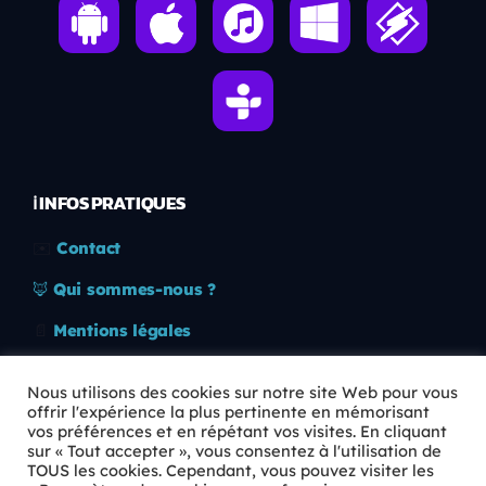
ℹ️ INFOS PRATIQUES
✉️
Contact
🦊
Qui sommes-nous ?
📄
Mentions légales
🔒
Confidentialité
Nous utilisons des cookies sur notre site Web pour vous
offrir l'expérience la plus pertinente en mémorisant
🛡️
RGPD
vos préférences et en répétant vos visites. En cliquant
sur « Tout accepter », vous consentez à l'utilisation de
Copyright © 2026 Animkids. Tous droits réservés.
TOUS les cookies. Cependant, vous pouvez visiter les