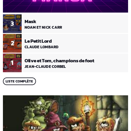
Mask
3
NOAM ET NICK CARR
Le Petit Lord
2
CLAUDE LOMBARD
Olive et Tom, champions de foot
1
JEAN-CLAUDE CORBEL
LISTE COMPLÈTE