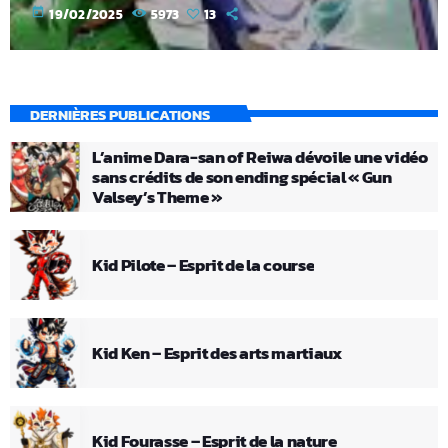
today
19/02/2025
5973
13
DERNIÈRES PUBLICATIONS
L’anime Dara-san of Reiwa dévoile une vidéo
sans crédits de son ending spécial « Gun
Valsey’s Theme »
Kid Pilote – Esprit de la course
Kid Ken – Esprit des arts martiaux
Kid Fourasse – Esprit de la nature