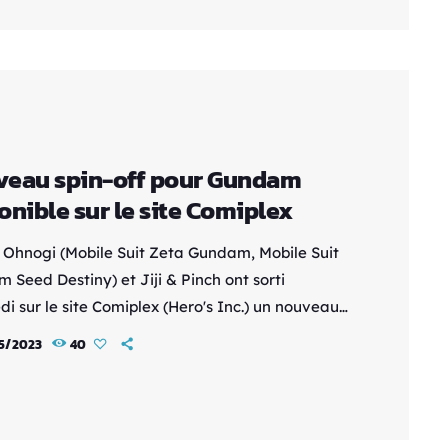
ga français les plus populaires sur le web pour
eau spin-off pour Gundam
onible sur le site Comiplex
i Ohnogi (Mobile Suit Zeta Gundam, Mobile Suit
 Seed Destiny) et Jiji & Pinch ont sorti
i sur le site Comiplex (Hero's Inc.) un nouveau
f de la franchise Gundam, qui se déroule lors de
5/2023
40
rsal Century (U.C.) d'origine : Mobile Suit
: The Battle Tales of Flanagan Boon (Kidô
 Gundam: Flanagan Boon Senki. Ohnogi en signe
ario et Jiji & Pinch les illustrations. On y suivra