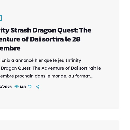
ption proposée par […]
nity Strash Dragon Quest: The
nture of Dai sortira le 28
tembre
Enix a annoncé hier que le jeu Infinity
 Dragon Quest: The Adventure of Dai sortirait le
tembre prochain dans le monde, au format
 Il
5/2023
148
sponible sur PlayStation 5, PlayStation 4, Ninten
ch, Xbox Series X|S, et PC
eam et Microsoft Store).
//www.youtube.com/watch?
continue=16&v=vIR7evhx4ms&embeds_referring