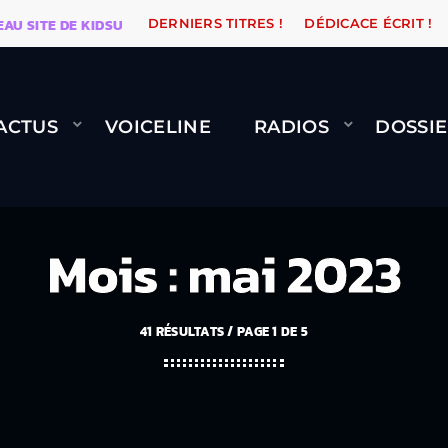
TE DE KIDSUNE
WARÉTRO
ORANGE ROAD QUI PASSE
DERNIERS TITRES !
DÉDICACE ÉCRIT !
ACTUS
VOICELINE
RADIOS
DOSSIE
Mois : mai 2023
41 RÉSULTATS / PAGE 1 DE 5