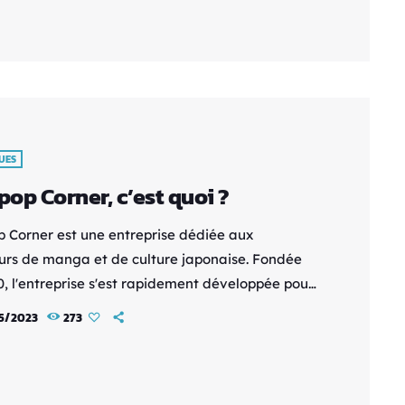
ng interprété par le groupe de rock w.o.d. On
d également que la série fera son retour le 8
t. https://youtu.be/m_i2PinZ_X4 De nouveaux
ans le casting ont également été dévoilés, avec
ūki dans le rôle […]
UES
ipop Corner, c’est quoi ?
op Corner est une entreprise dédiée aux
rs de manga et de culture japonaise. Fondée
0, l'entreprise s'est rapidement développée pour
 l'un des principaux sites en ligne pour les fans
5/2023
273
s âges. Avec son engagement en faveur de la
 et de la diversité de son catalogue, Lollipop
 s'est rapidement imposé comme l'un des sites