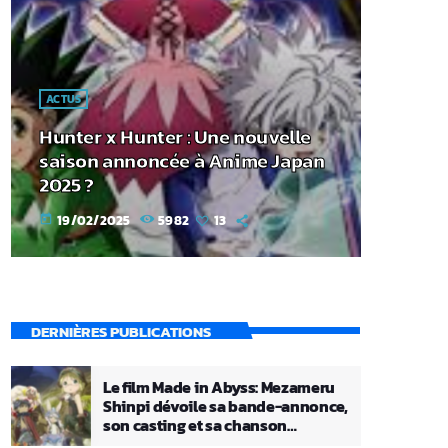
ACTUS
Hunter x Hunter : Une nouvelle
saison annoncée à Anime Japan
2025 ?
19/02/2025
5982
13
today
DERNIÈRES PUBLICATIONS
Le film Made in Abyss: Mezameru
Shinpi dévoile sa bande-annonce,
son casting et sa chanson
principale