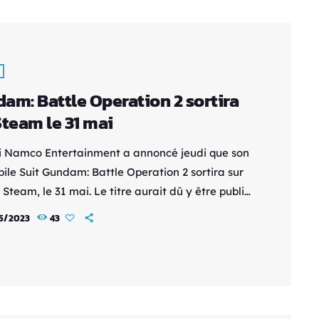
an Boon, un personnage qui apparait dans le
]
am: Battle Operation 2 sortira
Steam le 31 mai
 Namco Entertainment a annoncé jeudi que son
bile Suit Gundam: Battle Operation 2 sortira sur
 Steam, le 31 mai. Le titre aurait dû y être publié
 dernière avant d'être retardé. Il est
5/2023
43
ement sorti sur la PS4 en octobre 2019 en
t. Il est disponible au Japon depuis juillet 2018.
gratuit d'accès. Il s'agit d'une suite des
obile Suit Gundam: Battle Operation et Mobile
undam: Battle Operation Next. Voici la