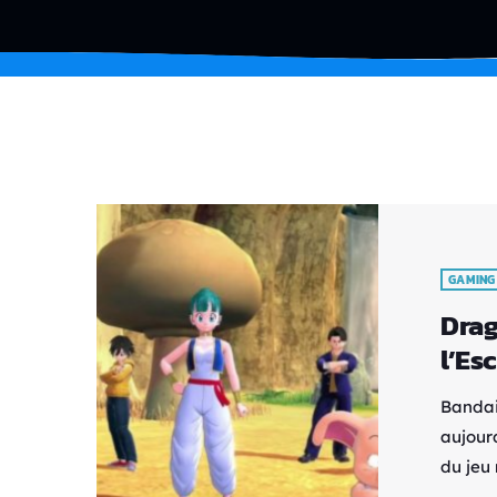
GAMING
Drag
l’Es
Bandai
aujour
du jeu
l'Escad