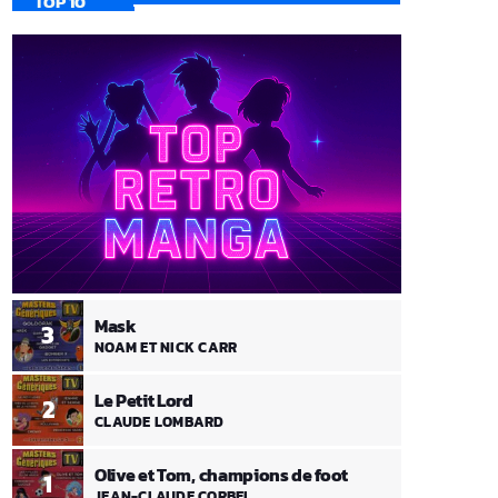
TOP 10
Mask
3
NOAM ET NICK CARR
Le Petit Lord
2
CLAUDE LOMBARD
Olive et Tom, champions de foot
1
JEAN-CLAUDE CORBEL