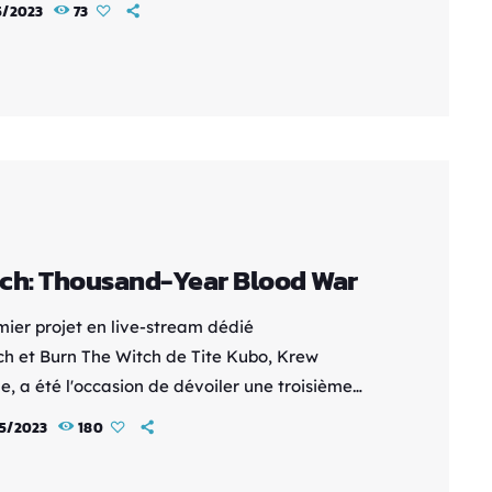
5/2023
73
ent profiter de skins de survivants pour Dende,
o Shin, et la diseuse de bonne-aventure Baba,
qu'une map montagneuse enneigée. La troisième
démarrera le 9 juin. La précédente est sortie le
ier avec l'ajout de Végéta, de skins survivants
jirobe, […]
ch: Thousand-Year Blood War
mier projet en live-stream dédié
ch et Burn The Witch de Tite Kubo, Krew
e, a été l'occasion de dévoiler une troisième
promotionnelle et un quatrième visuel
5/2023
180
leach: Thousand-Year Blood War, ce dimanche.
t entendre dans la séquence STARS,