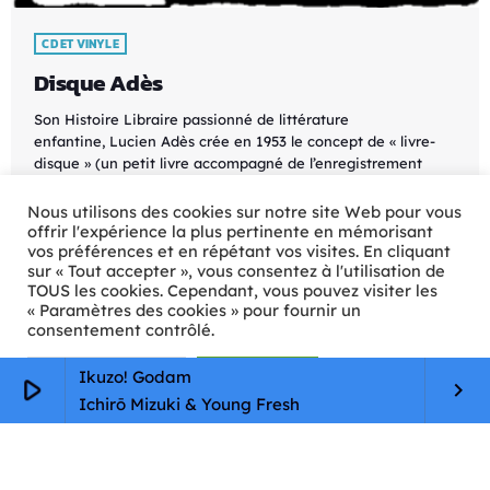
CD ET VINYLE
Disque Adès
Son Histoire Libraire passionné de littérature
enfantine, Lucien Adès crée en 1953 le concept de « livre-
disque » (un petit livre accompagné de l’enregistrement
discographique du texte) et fonde pour l’occasion
les disques Lucien Adès . S’assurant le concours des plus
Nous utilisons des cookies sur notre site Web pour vous
grands comédiens français pour la narration, son catalogue
offrir l'expérience la plus pertinente en mémorisant
vos préférences et en répétant vos visites. En cliquant
va des contes et légendes à l’adaptation de romans
sur « Tout accepter », vous consentez à l'utilisation de
populaires, en passant par les comptines ou les biographies
TOUS les cookies. Cependant, vous pouvez visiter les
de musiciens célèbres. Fort de son succès, il contacte […]
« Paramètres des cookies » pour fournir un
consentement contrôlé.
today
12/05/2023
82
Paramètres Cookie
Tout accepter
Ikuzo! Godam
play_arrow
keyboard_arrow_right
Ichirō Mizuki & Young Fresh