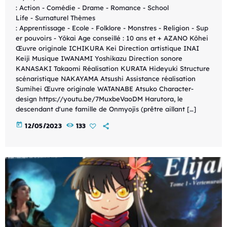
: Action - Comédie - Drame - Romance - School
Life - Surnaturel Thèmes
: Apprentissage - Ecole - Folklore - Monstres - Religion - Sup
er pouvoirs - Yōkai Age conseillé : 10 ans et + AZANO Kōhei
Œuvre originale ICHIKURA Kei Direction artistique INAI
Keiji Musique IWANAMI Yoshikazu Direction sonore
KANASAKI Takaomi Réalisation KURATA Hideyuki Structure
scénaristique NAKAYAMA Atsushi Assistance réalisation
Sumihei Œuvre originale WATANABE Atsuko Character-
design https://youtu.be/7MuxbeVaoDM Harutora, le
descendant d'une famille de Onmyojis (prêtre aillant […]
today
12/05/2023
133