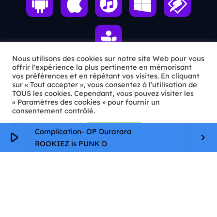
Nous utilisons des cookies sur notre site Web pour vous
offrir l'expérience la plus pertinente en mémorisant
vos préférences et en répétant vos visites. En cliquant
ℹ️ INFOS PRATIQUES
sur « Tout accepter », vous consentez à l'utilisation de
TOUS les cookies. Cependant, vous pouvez visiter les
« Paramètres des cookies » pour fournir un
✉️
Contact
consentement contrôlé.
🦊
Qui sommes-nous ?
Paramètres Cookie
Tout accepter
Complication- OP Durarara
play_arrow
keyboard_arrow_right
📄
Mentions légales
ROOKIEZ is PUNK D
🔒
Confidentialité
🛡️
RGPD
Copyright © 2026 Animkids. Tous droits réservés.