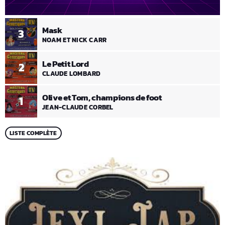
Mask
3
NOAM ET NICK CARR
Le Petit Lord
2
CLAUDE LOMBARD
Olive et Tom, champions de foot
1
JEAN-CLAUDE CORBEL
LISTE COMPLÈTE