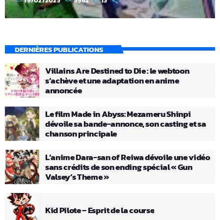
19/02/2025
5982
13
DERNIÈRES PUBLICATIONS
Villains Are Destined to Die : le webtoon
s’achève et une adaptation en anime
annoncée
Le film Made in Abyss: Mezameru Shinpi
dévoile sa bande-annonce, son casting et sa
chanson principale
L’anime Dara-san of Reiwa dévoile une vidéo
sans crédits de son ending spécial « Gun
Valsey’s Theme »
Kid Pilote – Esprit de la course