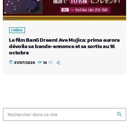
CINÉMA
Le film BanG Dream! Ave Mujica: prima aurora
dévoile sa bande-annonce et sa sortie au 16
octobre
today
31/07/2026
14
search