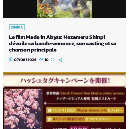
CINÉMA
Le film Made in Abyss: Mezameru Shinpi
dévoile sa bande-annonce, son casting et sa
chanson principale
today
07/08/2026
10