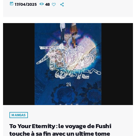
today
17/04/2025
48
MANGAS
To Your Eternity : le voyage de Fushi
touche à sa fin avec un ultime tome