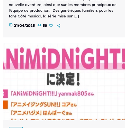
nouvelle aventure, ainsi que sur les membres principaux de
l’équipe de production. Des génériques familiers pour les
fans Côté musical, la série mise sur […]
today
21/04/2025
59