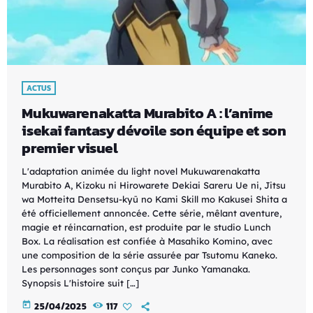
ACTUS
Mukuwarenakatta Murabito A : l’anime
isekai fantasy dévoile son équipe et son
premier visuel
L'adaptation animée du light novel Mukuwarenakatta
Murabito A, Kizoku ni Hirowarete Dekiai Sareru Ue ni, Jitsu
wa Motteita Densetsu-kyū no Kami Skill mo Kakusei Shita a
été officiellement annoncée. Cette série, mêlant aventure,
magie et réincarnation, est produite par le studio Lunch
Box. La réalisation est confiée à Masahiko Komino, avec
une composition de la série assurée par Tsutomu Kaneko.
Les personnages sont conçus par Junko Yamanaka.​
Synopsis L'histoire suit […]
today
25/04/2025
117