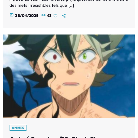
des mets irrésistibles tels que […]
today
28/04/2025
43
ANIMES