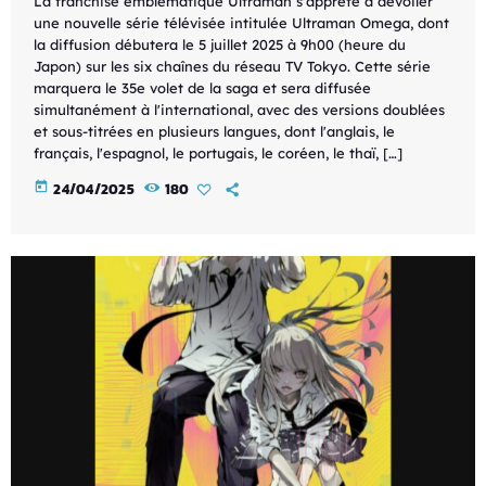
La franchise emblématique Ultraman s'apprête à dévoiler
une nouvelle série télévisée intitulée Ultraman Omega, dont
la diffusion débutera le 5 juillet 2025 à 9h00 (heure du
Japon) sur les six chaînes du réseau TV Tokyo. Cette série
marquera le 35e volet de la saga et sera diffusée
simultanément à l'international, avec des versions doublées
et sous-titrées en plusieurs langues, dont l'anglais, le
français, l'espagnol, le portugais, le coréen, le thaï, […]
today
24/04/2025
180