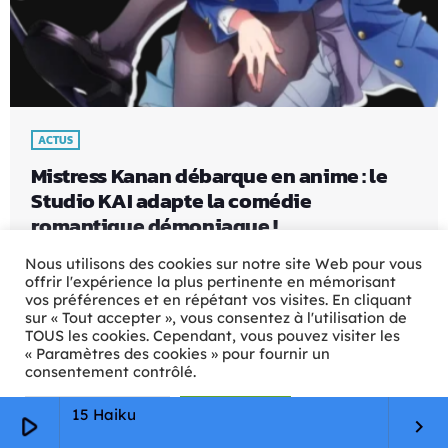
ACTUS
Mistress Kanan débarque en anime : le
Studio KAI adapte la comédie
romantique démoniaque !
Le studio d’animation japonais Studio KAI a officiellement
Nous utilisons des cookies sur notre site Web pour vous
annoncé l’adaptation animée du manga à succès "Mistress
offrir l'expérience la plus pertinente en mémorisant
vos préférences et en répétant vos visites. En cliquant
Kanan is Devilishly Easy" (Kanan-sama wa Akumade
sur « Tout accepter », vous consentez à l'utilisation de
Choroi), une comédie romantique aux accents surnaturels,
TOUS les cookies. Cependant, vous pouvez visiter les
attendue pour une diffusion courant 2026. Basée sur le
« Paramètres des cookies » pour fournir un
manga de Nonco, publié depuis 2022 dans le Weekly
consentement contrôlé.
Shōnen Magazine de Kodansha, la série raconte l’histoire de
Kanan Takakiyo, une démone puissante infiltrée dans un
Paramètres Cookie
Tout accepter
15 Haiku
play_arrow
lycée humain dans le but […]
keyboard_arrow_right