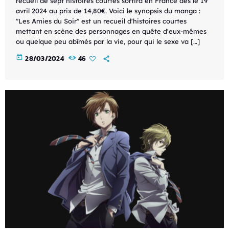
recueil de sept histoires courtes sortira en France dès le 19
avril 2024 au prix de 14,80€. Voici le synopsis du manga :
"Les Amies du Soir" est un recueil d'histoires courtes
mettant en scène des personnages en quête d'eux-mêmes
ou quelque peu abîmés par la vie, pour qui le sexe va […]
today
28/03/2024
46