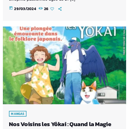
today
29/03/2024
26
MANGAS
Nos Voisins les Yôkai : Quand la Magie