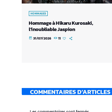
HOMMAGES
Hommage à Hikaru Kurosaki,
l’inoubliable Jaspion
31/07/2026
11
today
COMMENTAIRES D’ARTICLES (
Les commentaires sont fermés.