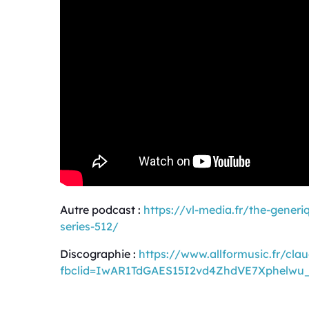
Autre podcast :
https://vl-media.fr/the-gener
series-512/
Discographie :
https://www.allformusic.fr/cl
fbclid=IwAR1TdGAES15I2vd4ZhdVE7Xphelwu_