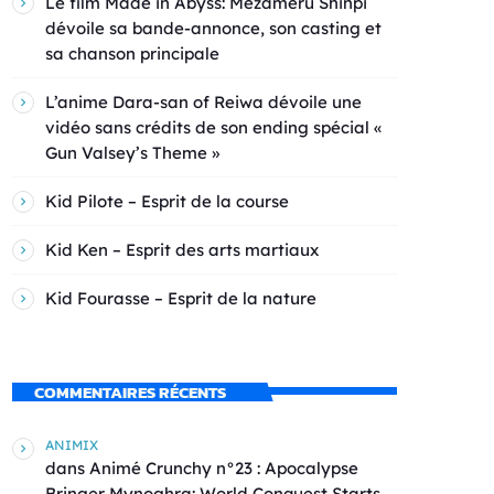
Le film Made in Abyss: Mezameru Shinpi
dévoile sa bande-annonce, son casting et
sa chanson principale
L’anime Dara-san of Reiwa dévoile une
vidéo sans crédits de son ending spécial «
Gun Valsey’s Theme »
Kid Pilote – Esprit de la course
Kid Ken – Esprit des arts martiaux
Kid Fourasse – Esprit de la nature
COMMENTAIRES RÉCENTS
ANIMIX
dans
Animé Crunchy n°23 : Apocalypse
Bringer Mynoghra: World Conquest Starts