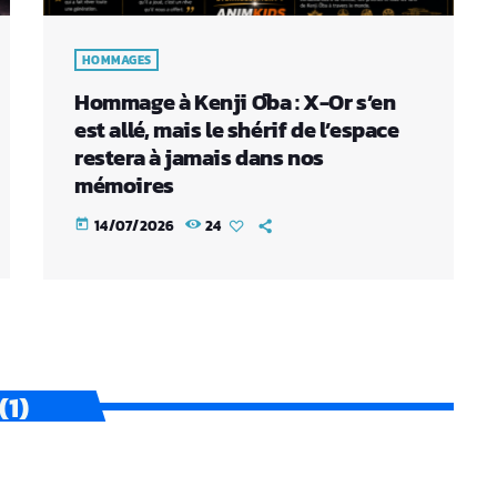
HOMMAGES
Hommage à Kenji Ōba : X-Or s’en
est allé, mais le shérif de l’espace
restera à jamais dans nos
mémoires
14/07/2026
24
today
1)