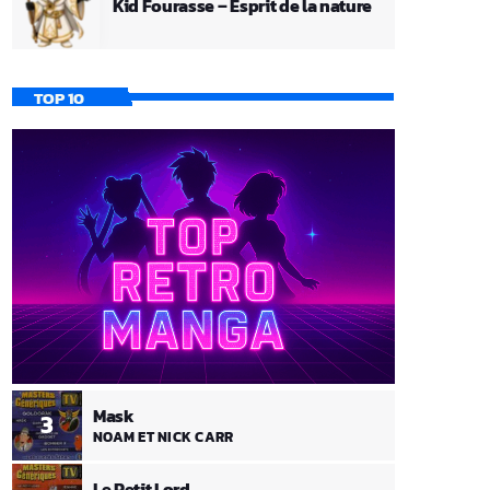
Kid Fourasse – Esprit de la nature
TOP 10
Mask
3
NOAM ET NICK CARR
Le Petit Lord