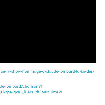
ique-tv-show-hommage-a-claude-lombard-la-loi-des-
aude-lombard/chansons?
Lkzp4-gvKj_iL4PuRitJonMHlrnGo