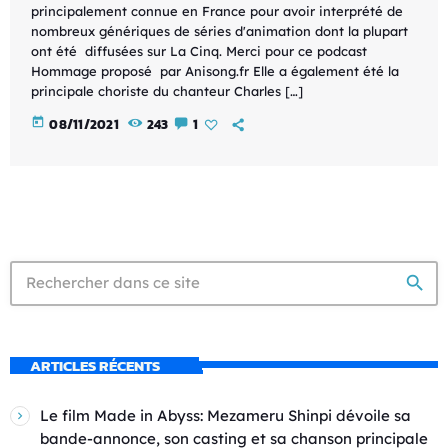
principalement connue en France pour avoir interprété de
nombreux génériques de séries d'animation dont la plupart
ont été diffusées sur La Cinq. Merci pour ce podcast
Hommage proposé par Anisong.fr Elle a également été la
principale choriste du chanteur Charles […]
today
08/11/2021
243
1
search
ARTICLES RÉCENTS
Le film Made in Abyss: Mezameru Shinpi dévoile sa
bande-annonce, son casting et sa chanson principale