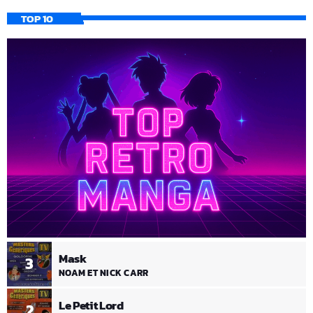
TOP 10
Mask
3
NOAM ET NICK CARR
Le Petit Lord
2