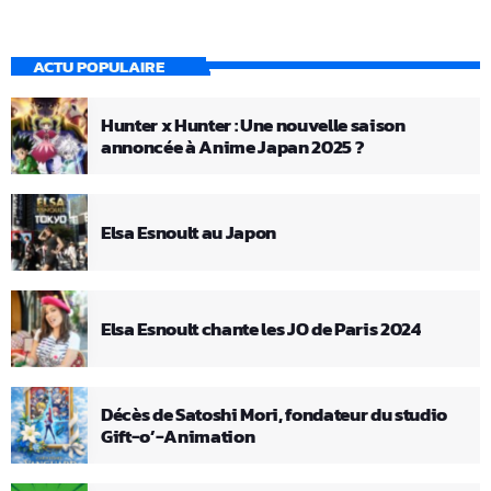
ACTU POPULAIRE
Hunter x Hunter : Une nouvelle saison
annoncée à Anime Japan 2025 ?
Elsa Esnoult au Japon
Elsa Esnoult chante les JO de Paris 2024
Décès de Satoshi Mori, fondateur du studio
Gift-o’-Animation