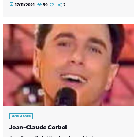
today
17/11/2021
59
2
HOMMAGES
Jean-Claude Corbel