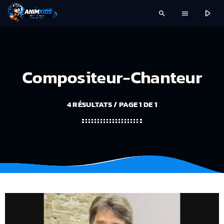
play_arrow
search
menu
Compositeur-Chanteur
4 RÉSULTATS / PAGE 1 DE 1