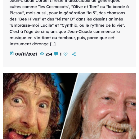
Jean-Claude Corbel Il reste indissociable de génériques
cultes comme "les Cosmocats", "Olive et Tom" ou "la bande à
Picsou", mais aussi, pour la génération "la 5", des chansons
des "Bee Hives" et des "Mister D" dans les dessins animés
"Embrasse-moi Lucile" et "Cynthia, ou le rythme de la vie".
C'est à l'âge de cinq ans que Jean-Claude commence la
musique en s'initiant au tambour, puis, parce que cet
instrument dérange […]
today
08/11/2021
254
1