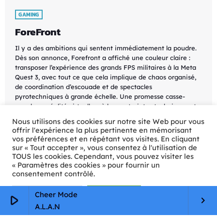
GAMING
ForeFront
Il y a des ambitions qui sentent immédiatement la poudre.
Dès son annonce, Forefront a affiché une couleur claire :
transposer l’expérience des grands FPS militaires à la Meta
Quest 3, avec tout ce que cela implique de chaos organisé,
de coordination d’escouade et de spectacles
pyrotechniques à grande échelle. Une promesse casse-
gueule en réalité virtuelle, où les contraintes techniques et
ergonomiques peuvent vite transformer un rêve de guerre
Nous utilisons des cookies sur notre site Web pour vous
totale […]
offrir l'expérience la plus pertinente en mémorisant
vos préférences et en répétant vos visites. En cliquant
today
19/04/2026
39
sur « Tout accepter », vous consentez à l'utilisation de
TOUS les cookies. Cependant, vous pouvez visiter les
« Paramètres des cookies » pour fournir un
consentement contrôlé.
Paramètres Cookie
Tout accepter
Cheer Mode
play_arrow
keyboard_arrow_right
A.L.A.N