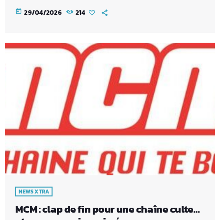
today
29/04/2026
214
NEWS XTRA
MCM : clap de fin pour une chaîne culte…