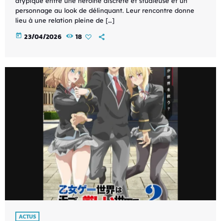
atypique entre une héroïne discrète et studieuse et un
personnage au look de délinquant. Leur rencontre donne
lieu à une relation pleine de […]
today
23/04/2026
18
ACTUS