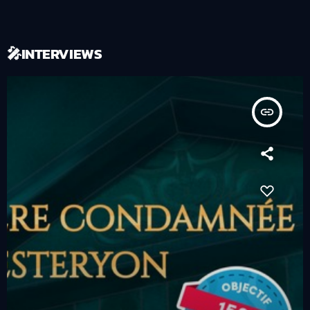
🎤INTERVIEWS
insert_link