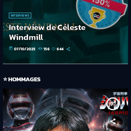
INTERVIEWS
Interview de Céleste
Windmill
today
07/10/2025
156
644
⭐ HOMMAGES
insert_link