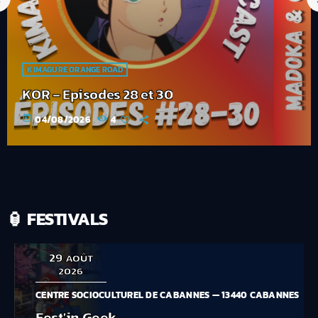
KIMAGURE ORANGE ROAD
KOR – Episodes 26 et 27
today
04/08/2026
4
🏮 FESTIVALS
29
AOÛT
2026
CENTRE SOCIOCULTUREL DE CABANNES — 13440 CABANNES
Fest’in Geek