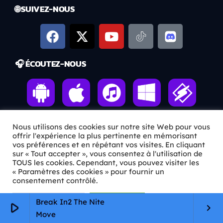
🌐 SUIVEZ-NOUS
🎧 ÉCOUTEZ-NOUS
Nous utilisons des cookies sur notre site Web pour vous
offrir l'expérience la plus pertinente en mémorisant
vos préférences et en répétant vos visites. En cliquant
sur « Tout accepter », vous consentez à l'utilisation de
TOUS les cookies. Cependant, vous pouvez visiter les
« Paramètres des cookies » pour fournir un
ℹ️ INFOS PRATIQUES
consentement contrôlé.
✉️
Contact
Paramètres Cookie
Tout accepter
Break In2 The Nite
play_arrow
keyboard_arrow_right
Move
🦊
Qui sommes-nous ?