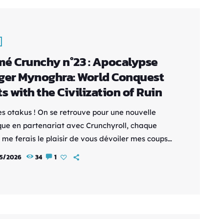
 original et son ton […]
é Crunchy n°23 : Apocalypse
ger Mynoghra: World Conquest
ts with the Civilization of Ruin
es otakus ! On se retrouve pour une nouvelle
que en partenariat avec Crunchyroll, chaque
 me ferais le plaisir de vous dévoiler mes coups
 disponibles sur la plateforme. Synopsis :
5/2026
34
1
Ira est le joueur n°1 d’Eternal Nations, l'un des
e stratégie le plus en vogue dans le monde. Mais
é par la maladie, le jeune homme finit par
 dans sa chambre d'hôpital. […]