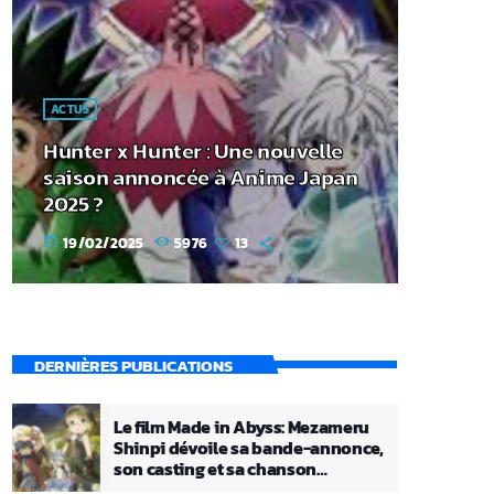
ACTUS
Hunter x Hunter : Une nouvelle
saison annoncée à Anime Japan
2025 ?
19/02/2025
5976
13
today
DERNIÈRES PUBLICATIONS
Le film Made in Abyss: Mezameru
Shinpi dévoile sa bande-annonce,
son casting et sa chanson
principale