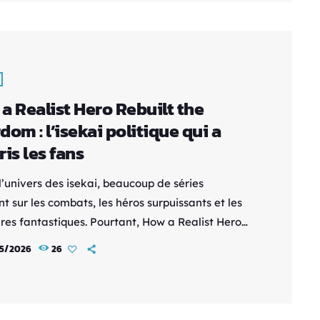
a Realist Hero Rebuilt the
dom : l’isekai politique qui a
ris les fans
’univers des isekai, beaucoup de séries
t sur les combats, les héros surpuissants et les
res fantastiques. Pourtant, How a Realist Hero
t the Kingdom a choisi une approche totalement
5/2026
26
nte : remplacer l’épée par la politique,
mie et la stratégie. Diffusé pour la première fois
1, cet anime adapté du light novel de
aru a rapidement attiré l’attention grâce à son