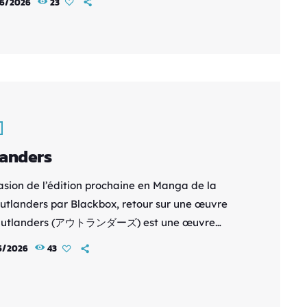
6/2026
23
seur, vit séparé de sa sœur jumelle Asa,
e dans une prison pour satisfaire un rituel.
ux ignorent la vérité sur leur naissance et
 leur paisible village est attaqué par de […]
anders
casion de l’édition prochaine en Manga de la
Outlanders par Blackbox, retour sur une œuvre
 Outlanders (アウトランダーズ) est une œuvre
nte de la science-fiction et du space opera des
5/2026
43
 1980, créée par le mangaka Johji Manabe.
ders est à l'origine un manga prépublié au
entre 1985 et 1987 dans le magazine Comic