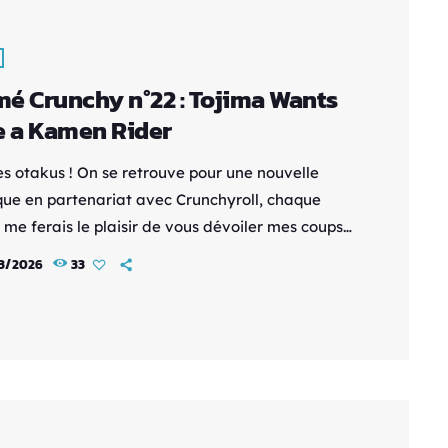
é Crunchy n°22 : Tojima Wants
e a Kamen Rider
es otakus ! On se retrouve pour une nouvelle
que en partenariat avec Crunchyroll, chaque
 me ferais le plaisir de vous dévoiler mes coups
 disponibles sur la plateforme. Synopsis : À
3/2026
33
te ans, Tanzaburô Tojima est toujours obsédé
 célèbre franchise de super-héros Kamen Rider
 connu étant enfant. Alors qu'il est sur le point
donner son rêve de devenir lui-même un héros,