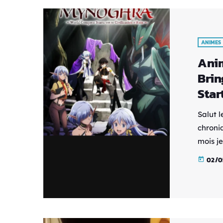
concept
ANIMES
Anim
Brin
Star
Salut l
chroni
mois je
de cœur
02/0
today
Takuto 
jeux d
accabl
mourir