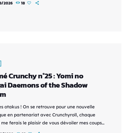
8/2026
18
ord était un roi démon tyrannique. Après avoir
é les humains, les esprits et même les dieux, il
ça à s’ennuyer de cet état de guerre
elle et se réincarna avec un idéal de […]
é Crunchy n°25 : Yomi no
ai Daemons of the Shadow
lm
es otakus ! On se retrouve pour une nouvelle
que en partenariat avec Crunchyroll, chaque
 me ferais le plaisir de vous dévoiler mes coups
 disponibles sur la plateforme. Synopsis : Yuru,