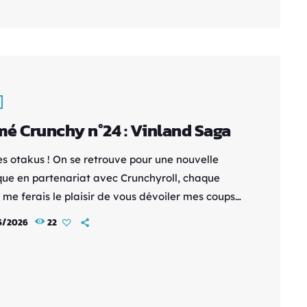
ay, puis adapté en un film d'animation (OVA) en
Mêlant habilement action, […]
é Crunchy n°24 : Vinland Saga
es otakus ! On se retrouve pour une nouvelle
que en partenariat avec Crunchyroll, chaque
 me ferais le plaisir de vous dévoiler mes coups
 disponibles sur la plateforme. Synopsis : À la
5/2026
22
premier millénaire, les guerriers les plus forts et
s cruels de leur temps se sont répandus à travers
e entier : les Vikings. Thorfinn, le fils de
e réputé […]