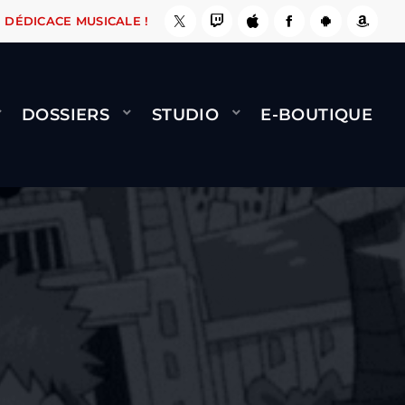
 ÇA LE FAIT !
NAMI
BERNARD MINET - FLY (
DÉDICACE MUSICALE !
DOSSIERS
STUDIO
E-BOUTIQUE