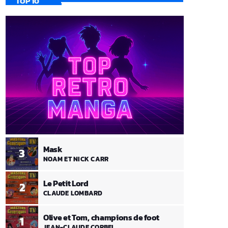
TOP 10
Mask
3
NOAM ET NICK CARR
Le Petit Lord
2
CLAUDE LOMBARD
Olive et Tom, champions de foot
1
JEAN-CLAUDE CORBEL