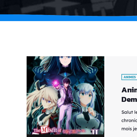
ANIMES
Anim
Dem
Salut l
chroni
mois je
de cœu