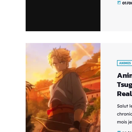
01/0
today
Voldig
éradiqu
commen
perpétu
ANIMES
Anim
Tsug
Rea
Salut l
chroni
mois je
de cœur