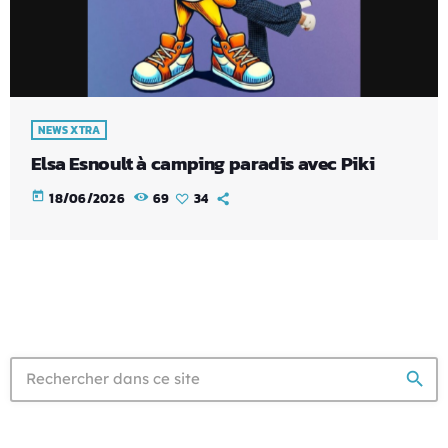
NEWS XTRA
Elsa Esnoult à camping paradis avec Piki
today
18/06/2026
69
34
search