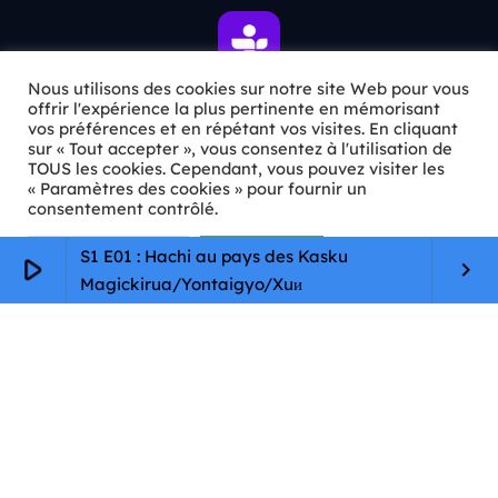
Nous utilisons des cookies sur notre site Web pour vous
offrir l'expérience la plus pertinente en mémorisant
vos préférences et en répétant vos visites. En cliquant
ℹ️ INFOS PRATIQUES
sur « Tout accepter », vous consentez à l'utilisation de
TOUS les cookies. Cependant, vous pouvez visiter les
« Paramètres des cookies » pour fournir un
✉️
Contact
consentement contrôlé.
🦊
Qui sommes-nous ?
Paramètres Cookie
Tout accepter
S1 E01 : Hachi au pays des Kasku
play_arrow
keyboard_arrow_right
📄
Mentions légales
Magickirua/Yontaigyo/Xuи
🔒
Confidentialité
🛡️
RGPD
Copyright © 2026 Animkids. Tous droits réservés.