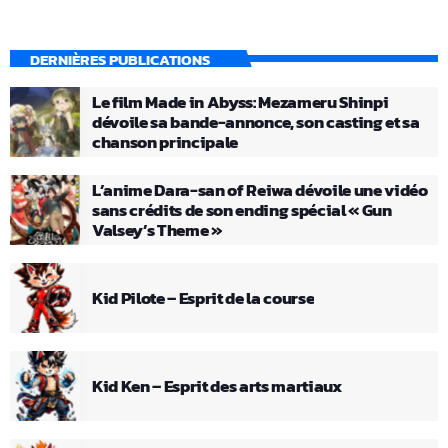
DERNIÈRES PUBLICATIONS
Le film Made in Abyss: Mezameru Shinpi
dévoile sa bande-annonce, son casting et sa
chanson principale
L’anime Dara-san of Reiwa dévoile une vidéo
sans crédits de son ending spécial « Gun
Valsey’s Theme »
Kid Pilote – Esprit de la course
Kid Ken – Esprit des arts martiaux