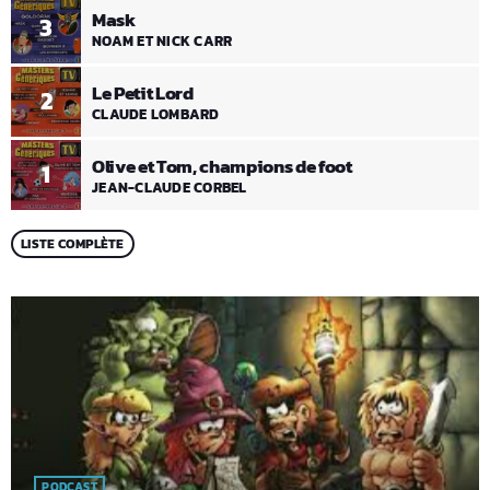
Mask
3
NOAM ET NICK CARR
Le Petit Lord
2
CLAUDE LOMBARD
Olive et Tom, champions de foot
1
JEAN-CLAUDE CORBEL
LISTE COMPLÈTE
PODCAST