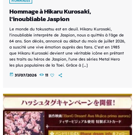
HOMMAGES
Hommage à Hikaru Kurosaki,
l’inoubliable Jaspion
Le monde du tokusatsu est en deuil. Hikaru Kurosaki,
l'inoubliable interprète de Jaspion, nous a quittés à l'âge de
64 ans. Son décès, annoncé au début du mois de juillet 2026,
a suscité une vive émotion auprès des fans. C'est en 1985
que Hikaru Kurosaki devient une véritable icône en prêtant
ses traits au héros de Jaspion, l'une des séries Metal Hero
les plus populaires de la Toei. Grâce à […]
today
31/07/2026
11