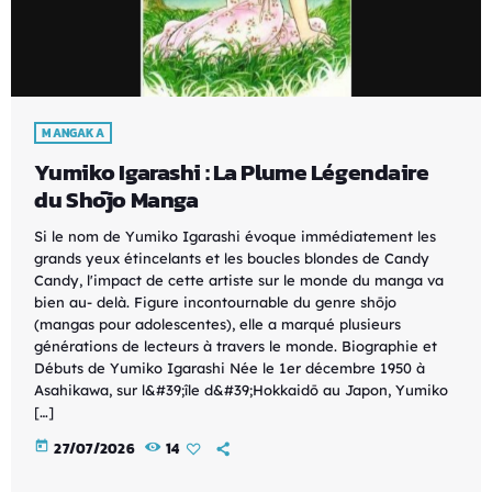
MANGAKA
Yumiko Igarashi : La Plume Légendaire
du Shōjo Manga
Si le nom de Yumiko Igarashi évoque immédiatement les
grands yeux étincelants et les boucles blondes de Candy
Candy, l'impact de cette artiste sur le monde du manga va
bien au- delà. Figure incontournable du genre shōjo
(mangas pour adolescentes), elle a marqué plusieurs
générations de lecteurs à travers le monde. Biographie et
Débuts de Yumiko Igarashi Née le 1er décembre 1950 à
Asahikawa, sur l&#39;île d&#39;Hokkaidō au Japon, Yumiko
[…]
today
27/07/2026
14