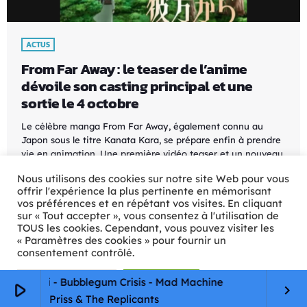
ACTUS
From Far Away : le teaser de l’anime
dévoile son casting principal et une
sortie le 4 octobre
Le célèbre manga From Far Away, également connu au
Japon sous le titre Kanata Kara, se prépare enfin à prendre
vie en animation. Une première vidéo teaser et un nouveau
visuel viennent d'être dévoilés, confirmant le lancement de
Nous utilisons des cookies sur notre site Web pour vous
l'anime TV pour le 4 octobre 2026 au Japon. Créée par
offrir l'expérience la plus pertinente en mémorisant
Kyoko Hikawa, l'histoire suit Noriko Tachiki, une jeune fille
vos préférences et en répétant vos visites. En cliquant
ordinaire soudainement projetée dans un monde
sur « Tout accepter », vous consentez à l'utilisation de
totalement inconnu. Perdue dans cet univers […]
TOUS les cookies. Cependant, vous pouvez visiter les
« Paramètres des cookies » pour fournir un
today
14/07/2026
12
consentement contrôlé.
Paramètres Cookie
Tout accepter
mori - Bubblegum Crisis - Mad Machine
K
play_arrow
keyboard_arrow_right
Priss & The Replicants