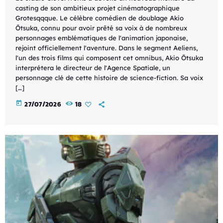
casting de son ambitieux projet cinématographique
Grotesqqque. Le célèbre comédien de doublage Akio
Ōtsuka, connu pour avoir prêté sa voix à de nombreux
personnages emblématiques de l'animation japonaise,
rejoint officiellement l'aventure. Dans le segment Aeliens,
l'un des trois films qui composent cet omnibus, Akio Ōtsuka
interprétera le directeur de l'Agence Spatiale, un
personnage clé de cette histoire de science-fiction. Sa voix
[…]
today
27/07/2026
18